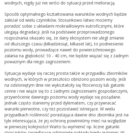
wodnych, nigdy już nie wróci do sytuacji przed melioracją.
Sposób optymalnego kształtowania warunków wodnych będzie
zależał od wielu czynników. Stosunkowo łatwo możemy
poradzić sobie z układami mokradłowymi eutroficznymi, które
ulegają degradacji. Jeśli na podstawie przeprowadzonego
rozpoznania okazało się, że dany ekosystem nie uległ zmianie
od dłuższego czasu (kilkadziesiąt, kilkaset lat), to podniesienie
poziomu wody, prowadzące nawet do powierzchniowego
zalania na głębokość 10 - 40 cm, nie będzie wiązać się z żadnym
poważnym dla niego zagrożeniem.
Sytuacja wydaje się raczej prosta także w przypadku zbiorników
wodnych, w których w przeszłości obniżono poziom wody. Jeśli
na odsłoniętym dnie nie wykształciły się fitocenozy lub gatunki
cenne i nie wiąże się to z żadnymi zagrożeniami gospodarczymi,
przywrócenie dawnego poziomu wody wydaje się pożądane.
Jednak często staniemy przed dylematem, czy przywracać
warunki pierwotne, czy też pozostawić istniejące. W wielu
przypadkach roślinność porastająca dawne dno zbiornika jest na
tyle interesująca, że jej ochronę powinniśmy mieć na względzie
w pierwszej kolejności! Warto tu wymienić np. liczne gatunki
storczyków zasiedlające odsłonięte pokłady kredy jeziornej. W