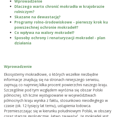
Wprowadzenie
Dlaczego warto chronić mokradła w krajobrazie
rolniczym?
Skazane na dewastację?
Programy rolno-środowiskowe - pierwszy krok ku
powszechnej ochronie mokradeł!?
Co wpływa na walory mokradeł?
Sposoby ochrony i renaturyzacji mokradeł - plan
działania
Wprowadzenie
Ekosystemy mokradłowe, o których wszelkie niezbędne
informacje znajdują się na stronach niniejszego serwisu,
zajmują co najmniej kilka procent powierzchni naszego kraju.
Szczególnie pod tym względem wyróżnia się obszar Polski
północnej. Ich liczne występowanie w województwach
północnych kraju wynika z faktu, stosunkowo nieodległego w
czasie (ok. 12 tysięcy lat temu), ustąpienia lodowca.
Przemieszczając się w kierunku południowym Polski, w obszary
coraz starsze geologicznie, łatwo zauważyć, że mokradeł jest