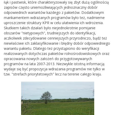
łąk i pastwisk, które charakteryzowały się zbyt dużą ogólnością
zapisów często uniemożliwiających jednoznaczny dobór
odpowiednich wariantów każdego z pakietów. Dodatkowym
mankamentem wdrażanych programów było też, nadmierne
uproszczenie struktury KPR w celu ułatwienia ich wdrożenia.
Skutkiem takich działań było niejednokrotnie pomijanie
obszarów "nietypowych", trudniejszych do identyfikacji,
aczkolwiek zdecydowanie cenniejszych przyrodniczo, bądź też
niewłaściwe ich zaklasyfikowanie i błędny dobór odpowiedniego
wariantu pakietu. Dlatego też przystąpiono do weryfikacji
realizowanych dotychczas pakietów rolnośrodowiskowych oraz
opracowania nowych założeń do przygotowywanych
programów na lata 2007-2013. Niezwykle istotną informacją
wydaje się być propozycja wdrażania programów nie tylko w
tzw. "strefach priorytetowych" lecz na terenie całego kraju.