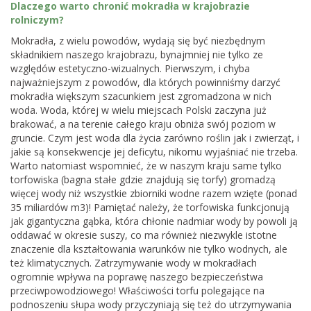
Dlaczego warto chronić mokradła w krajobrazie
rolniczym?
Mokradła, z wielu powodów, wydają się być niezbędnym
składnikiem naszego krajobrazu, bynajmniej nie tylko ze
względów estetyczno-wizualnych. Pierwszym, i chyba
najważniejszym z powodów, dla których powinniśmy darzyć
mokradła większym szacunkiem jest zgromadzona w nich
woda. Woda, której w wielu miejscach Polski zaczyna już
brakować, a na terenie całego kraju obniża swój poziom w
gruncie. Czym jest woda dla życia zarówno roślin jak i zwierząt, i
jakie są konsekwencje jej deficytu, nikomu wyjaśniać nie trzeba.
Warto natomiast wspomnieć, że w naszym kraju same tylko
torfowiska (bagna stałe gdzie znajdują się torfy) gromadzą
więcej wody niż wszystkie zbiorniki wodne razem wzięte (ponad
35 miliardów m3)! Pamiętać należy, że torfowiska funkcjonują
jak gigantyczna gąbka, która chłonie nadmiar wody by powoli ją
oddawać w okresie suszy, co ma również niezwykle istotne
znaczenie dla kształtowania warunków nie tylko wodnych, ale
też klimatycznych. Zatrzymywanie wody w mokradłach
ogromnie wpływa na poprawę naszego bezpieczeństwa
przeciwpowodziowego! Właściwości torfu polegające na
podnoszeniu słupa wody przyczyniają się też do utrzymywania