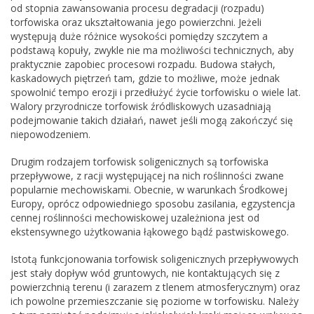
od stopnia zawansowania procesu degradacji (rozpadu)
torfowiska oraz ukształtowania jego powierzchni. Jeżeli
występują duże różnice wysokości pomiędzy szczytem a
podstawą kopuły, zwykle nie ma możliwości technicznych, aby
praktycznie zapobiec procesowi rozpadu. Budowa stałych,
kaskadowych piętrzeń tam, gdzie to możliwe, może jednak
spowolnić tempo erozji i przedłużyć życie torfowisku o wiele lat.
Walory przyrodnicze torfowisk źródliskowych uzasadniają
podejmowanie takich działań, nawet jeśli mogą zakończyć się
niepowodzeniem.
Drugim rodzajem torfowisk soligenicznych są torfowiska
przepływowe, z racji występującej na nich roślinności zwane
popularnie mechowiskami. Obecnie, w warunkach Środkowej
Europy, oprócz odpowiedniego sposobu zasilania, egzystencja
cennej roślinności mechowiskowej uzależniona jest od
ekstensywnego użytkowania łąkowego bądź pastwiskowego.
Istotą funkcjonowania torfowisk soligenicznych przepływowych
jest stały dopływ wód gruntowych, nie kontaktujących się z
powierzchnią terenu (i zarazem z tlenem atmosferycznym) oraz
ich powolne przemieszczanie się poziome w torfowisku. Należy