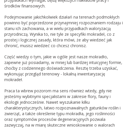
przypadkach wymagać będą większych nakładów pracy i
środków finansowych.
Podejmowanie jakichkolwiek działań na terenach podmokłych
powinno być poprzedzone przynajmniej rozpoznaniem rodzaju i
stanu ich zachowania, a w wielu przypadkach waloryzacją
przyrodniczą. Wynika to, nie tyle ze specyfiki mokradeł, co z
prostej i logicznej zasady, która mówi, że aby wiedzieć jak
chronić, musisz wiedzieć co chcesz chronisz.
Część wiedzy o tym, jakie w ogóle jest nasze mokradło,
zapewne już posiadamy, w mniej lub bardziej intuicyjnej formie,
choćby z codziennego doświadczenia. Resztę trzeba uzyskać,
wykonując przegląd terenowy - lokalną inwentaryzację
mokradeł.
Praca ta wbrew pozorom ma sens również wtedy, gdy nie
jesteśmy wybitnymi specjalistami w zakresie flory, fauny i
ekologii jednocześnie. Nawet wyszukanie kilku
charakterystycznych, łatwo rozpoznawalnych gatunków roślin i
zwierząt, a także określenie typu mokradła, jego roślinności
oraz symptomów procesów degeneracyjnych pozwala
zazwyczaj, na w miarę skuteczne wnioskowanie o walorach