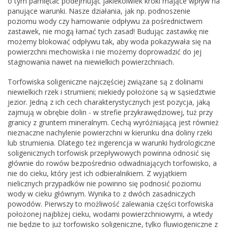
o tym pamiętać podejmując jakiekolwiek kroki mające wpływ na
panujące warunki. Nasze działania, jak np. podnoszenie
poziomu wody czy hamowanie odpływu za pośrednictwem
zastawek, nie mogą łamać tych zasad! Budując zastawkę nie
możemy blokować odpływu tak, aby woda pokazywała się na
powierzchni mechowiska i nie możemy doprowadzić do jej
stagnowania nawet na niewielkich powierzchniach.
Torfowiska soligeniczne najczęściej związane są z dolinami
niewielkich rzek i strumieni; niekiedy położone są w sąsiedztwie
jezior. Jedną z ich cech charakterystycznych jest pozycja, jaką
zajmują w obrębie dolin - w strefie przykrawędziowej, tuż przy
granicy z gruntem mineralnym. Cechą wyróżniającą jest również
nieznaczne nachylenie powierzchni w kierunku dna doliny rzeki
lub strumienia. Dlatego też ingerencja w warunki hydrologiczne
soligenicznych torfowisk przepływowych powinna odnosić się
głównie do rowów bezpośrednio odwadniających torfowisko, a
nie do cieku, który jest ich odbieralnikiem. Z wyjątkiem
nielicznych przypadków nie powinno się podnosić poziomu
wody w cieku głównym. Wynika to z dwóch zasadniczych
powodów. Pierwszy to możliwość zalewania części torfowiska
położonej najbliżej cieku, wodami powierzchniowymi, a wtedy
nie będzie to już torfowisko soligeniczne, tylko fluwiogeniczne z