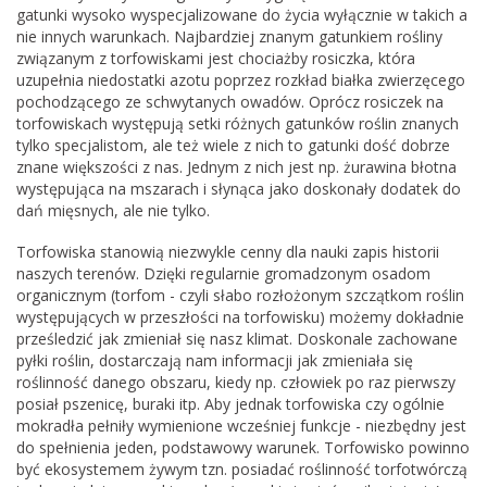
gatunki wysoko wyspecjalizowane do życia wyłącznie w takich a
nie innych warunkach. Najbardziej znanym gatunkiem rośliny
związanym z torfowiskami jest chociażby rosiczka, która
uzupełnia niedostatki azotu poprzez rozkład białka zwierzęcego
pochodzącego ze schwytanych owadów. Oprócz rosiczek na
torfowiskach występują setki różnych gatunków roślin znanych
tylko specjalistom, ale też wiele z nich to gatunki dość dobrze
znane większości z nas. Jednym z nich jest np. żurawina błotna
występująca na mszarach i słynąca jako doskonały dodatek do
dań mięsnych, ale nie tylko.
Torfowiska stanowią niezwykle cenny dla nauki zapis historii
naszych terenów. Dzięki regularnie gromadzonym osadom
organicznym (torfom - czyli słabo rozłożonym szczątkom roślin
występujących w przeszłości na torfowisku) możemy dokładnie
prześledzić jak zmieniał się nasz klimat. Doskonale zachowane
pyłki roślin, dostarczają nam informacji jak zmieniała się
roślinność danego obszaru, kiedy np. człowiek po raz pierwszy
posiał pszenicę, buraki itp. Aby jednak torfowiska czy ogólnie
mokradła pełniły wymienione wcześniej funkcje - niezbędny jest
do spełnienia jeden, podstawowy warunek. Torfowisko powinno
być ekosystemem żywym tzn. posiadać roślinność torfotwórczą