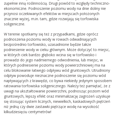
zupełnie inną roślinnością. Drugi powód to względy techniczno-
ekonomiczne. Podnoszenie poziomu wody na dnie doliny nie
przynosi oczekiwanych efektów w miejscach położonych
znacznie wyżej, m.in. tam, gdzie rozwijają się torfowiska
soligeniczne.
W terenie spotkamy się też z przypadkami, gdzie oprócz
podnoszenia poziomu wody w rowach odwadniających
bezpośrednio torfowisko, uzasadnione będzie także
podniesienie wody w cieku głównym. Może dotyczyć to miejsc,
w których ciek bardzo głęboko wcina się w torfowisko i
prowadzi do jego nadmiernego odwodnienia, lub miejsc, w
których podniesienie poziomu wody powierzchniowej ma na
celu blokowanie łatwego odpływu wód gruntowych. Utrudniony
odpływ powoduje nieznaczne podnoszenie się poziomu wód
napływających z krawędzi, co bywa niekiedy jedynym sposobem
ratowania torfowiska soligenicznego. Należy też pamiętać, że z
uwagi na ukształtowanie powierzchni, podnosząc poziom wód
gruntowych, lepszy efekt oraz minimalizację zagrożeń uzyskuje
się stosując system licznych, niewielkich, kaskadowych piętrzeń
niż jedną czy dwie zastawki piętrzące wodę na wysokość
kilkudziesięciu centymetrów!