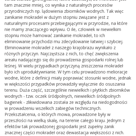
tam znacznie mniej, co wynika z naturalnych procesów
przyrodniczych np. lądowienia zbiorników wodnych. Tak więc
zanikanie mokradeł w dużym stopniu związane jest z
naturalnymi procesami przebiegającymi w przyrodzie, na które
nie mamy znaczącego wpływu. O ile, człowiek w niewielkim
stopniu może hamować zanikanie mokradeł, to ich
eliminowanie przychodzi mu zdecydowanie łatwiej i szybciej.
Eliminowanie mokradeł z naszego krajobrazu wynikało z
różnych przyczyn. Najczęstsza z nich, to chęć zwiększenia
areału nadającego się do prowadzenia gospodarki rolnej lub
leśnej. W wielu przypadkach przyczyną zniszczenia mokradeł
było ich uproduktywnianie. W tym celu prowadzono melioracje
wodne, które z definicji miały poprawiać stosunki wodne, jednak
w większości przypadków prowadziły wyłącznie do osuszania
terenu. Duża część, szczególnie niewielkich i płytkich zbiorników
wodnych - tzw. oczek śródpolnych, niewielkich śródpolnych
bagienek - zlikwidowana została ze względu na niedogodności
w prowadzeniu wszelkich zabiegów technicznych.
Przekształcenia, o których mowa, prowadzone były w
przeszłości na wielką skalę, na terenie całego kraju. Jednym z
efektów tak prowadzonej gospodarki jest zupełny zanik
znacznej części mokradeł oraz dewastacja większości z nich.