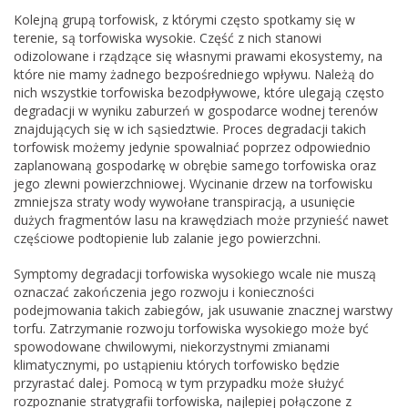
Kolejną grupą torfowisk, z którymi często spotkamy się w
terenie, są torfowiska wysokie. Część z nich stanowi
odizolowane i rządzące się własnymi prawami ekosystemy, na
które nie mamy żadnego bezpośredniego wpływu. Należą do
nich wszystkie torfowiska bezodpływowe, które ulegają często
degradacji w wyniku zaburzeń w gospodarce wodnej terenów
znajdujących się w ich sąsiedztwie. Proces degradacji takich
torfowisk możemy jedynie spowalniać poprzez odpowiednio
zaplanowaną gospodarkę w obrębie samego torfowiska oraz
jego zlewni powierzchniowej. Wycinanie drzew na torfowisku
zmniejsza straty wody wywołane transpiracją, a usunięcie
dużych fragmentów lasu na krawędziach może przynieść nawet
częściowe podtopienie lub zalanie jego powierzchni.
Symptomy degradacji torfowiska wysokiego wcale nie muszą
oznaczać zakończenia jego rozwoju i konieczności
podejmowania takich zabiegów, jak usuwanie znacznej warstwy
torfu. Zatrzymanie rozwoju torfowiska wysokiego może być
spowodowane chwilowymi, niekorzystnymi zmianami
klimatycznymi, po ustąpieniu których torfowisko będzie
przyrastać dalej. Pomocą w tym przypadku może służyć
rozpoznanie stratygrafii torfowiska, najlepiej połączone z