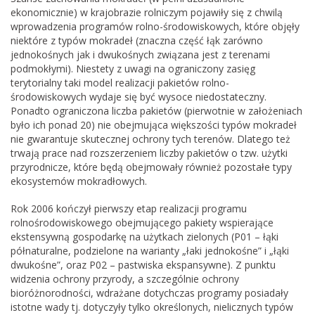
ekonomicznie) w krajobrazie rolniczym pojawiły się z chwilą
wprowadzenia programów rolno-środowiskowych, które objęły
niektóre z typów mokradeł (znaczna część łąk zarówno
jednokośnych jak i dwukośnych związana jest z terenami
podmokłymi). Niestety z uwagi na ograniczony zasięg
terytorialny taki model realizacji pakietów rolno-
środowiskowych wydaje się być wysoce niedostateczny.
Ponadto ograniczona liczba pakietów (pierwotnie w założeniach
było ich ponad 20) nie obejmująca większości typów mokradeł
nie gwarantuje skutecznej ochrony tych terenów. Dlatego też
trwają prace nad rozszerzeniem liczby pakietów o tzw. użytki
przyrodnicze, które będą obejmowały również pozostałe typy
ekosystemów mokradłowych.
Rok 2006 kończył pierwszy etap realizacji programu
rolnośrodowiskowego obejmującego pakiety wspierające
ekstensywną gospodarkę na użytkach zielonych (P01 – łąki
półnaturalne, podzielone na warianty „łaki jednokośne” i „łąki
dwukośne”, oraz P02 – pastwiska ekspansywne). Z punktu
widzenia ochrony przyrody, a szczególnie ochrony
bioróżnorodności, wdrażane dotychczas programy posiadały
istotne wady tj. dotyczyły tylko określonych, nielicznych typów