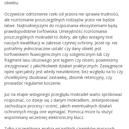
obiektu.
Oczywiście odróżnienie rzeki od jeziora nie sprawia trudności,
ale rozróżnianie poszczególnych rodzajów jezior nie będzie
łatwe. Najtrudniejszymi do rozpoznania ekosystemami będą
prawdopodobnie torfowiska. Umiejętność rozróżniania
poszczególnych mokradeł to dobry, ale tylko wstępny test
naszych kwalifikacji w zakresie czynnej ochrony. Jeżeli np. nie
potrafimy jednoznacznie ustalić czy dany obiekt jest
torfowiskiem fluwiogenicznym czy soligenicznym lub czy
fragment lasu olszowego jest łęgiem czy olsem, powinniśmy
zrezygnować z jakichkolwiek działań praktycznych. Zasięgnięcie
opinii specjalisty jest wtedy nieuniknione, bez względu na to czy
chcielibyśmy zbudować zastawkę, zbiornik retencyjny, czy
prowadzić regularnie koszenie.
Już na etapie wstępnego przeglądu mokradeł warto spróbować
rozpoznać, co dzieje się z danym mokradłem, zinterpretować
zachodzące procesy i ocenić, jakich ewentualnych działań
ochronnych mogą one wymagać. Pomocą może tu służyć
wspomniany wcześniej elektroniczny klucz.
Tylko szczegółowa analiza wszystkich czynników mających