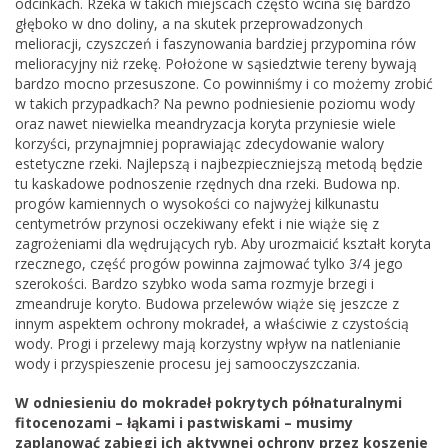
odcinkach. Rzeka w takich miejscach często wcina się bardzo
głęboko w dno doliny, a na skutek przeprowadzonych
melioracji, czyszczeń i faszynowania bardziej przypomina rów
melioracyjny niż rzekę. Położone w sąsiedztwie tereny bywają
bardzo mocno przesuszone. Co powinniśmy i co możemy zrobić
w takich przypadkach? Na pewno podniesienie poziomu wody
oraz nawet niewielka meandryzacja koryta przyniesie wiele
korzyści, przynajmniej poprawiając zdecydowanie walory
estetyczne rzeki. Najlepszą i najbezpieczniejszą metodą będzie
tu kaskadowe podnoszenie rzędnych dna rzeki. Budowa np.
progów kamiennych o wysokości co najwyżej kilkunastu
centymetrów przynosi oczekiwany efekt i nie wiąże się z
zagrożeniami dla wędrujących ryb. Aby urozmaicić kształt koryta
rzecznego, część progów powinna zajmować tylko 3/4 jego
szerokości. Bardzo szybko woda sama rozmyje brzegi i
zmeandruje koryto. Budowa przelewów wiąże się jeszcze z
innym aspektem ochrony mokradeł, a właściwie z czystością
wody. Progi i przelewy mają korzystny wpływ na natlenianie
wody i przyspieszenie procesu jej samooczyszczania.
W odniesieniu do mokradeł pokrytych półnaturalnymi
fitocenozami – łąkami i pastwiskami – musimy
zaplanować zabiegi ich aktywnej ochrony przez koszenie