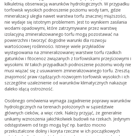
kilkuletnią obserwacją warunków hydrologicznych. W przypadku
torfowisk wysokich podnoszenie poziomu wody tam, gdzie
mineralizacji uległa nawet warstwa torfu znacznej miąższości,
nie wydaje się istotnym problemem. Jest to wynikiem zasilania
wodami opadowymi, które zatrzymywane przez warstwę
izolacyjną zmineralizowanego torfu mogą pozostawać na
powierzchni i tworzyć dogodne warunki dla rozwoju
wartościowej roślinności. Istnieje wiele przykładów
występowania na zmineralizowanej warstwie torfu rzadkich
gatunków i fitocenoz związanych z torfowiskami przejściowymi i
wysokimi. W takich przypadkach podnoszenie poziomu wody nie
musi wiązać się z usuwaniem zmineralizowanego torfu. Zresztą
znajomość praw rządzących rozwojem torfowisk wysokich i ich
szczególne uzależnienie od warunków klimatycznych nakazuje
daleko idącą ostrożność.
Osobnego omówienia wymaga zagadnienie poprawy warunków
hydrologicznych na terenach położonych w sąsiedztwie
głównych cieków, a więc rzek. Należy przyjąć, że generalnie
unikamy wznoszenia jakichkolwiek budowli na rzekach. Jedynym
odstępstwem od tego mogą być np. bardzo mocno
przekształcone doliny i koryta rzeczne w ich początkowych