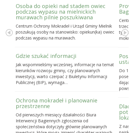
Osoba do opieki nad stadem owiec
Prowa
podczas wypasu na mielnickich
Bagie
murawach pilnie poszukiwana
Centru
Centrum Ochrony Mokradeł i Urząd Gminy Mielnik
trzecie
poszukują osoby na stanowisko: opiekun(ka) owiec
tygodn
podczas wypasu na murawach.
mokrad
Gdzie szukać informacji
Posel
ustaw
Jak wspomnieliśmy wcześniej, informacje na temat
kierunków rozwoju gminy, czy planowanych
Do 16 
inwestycji, warto czerpać z Biuletynu Informacji
posels
Publicznej (BIP), wymaga…
dające
powst
Ochrona mokradeł i planowanie
przestrzenne
Dlacz
potrz
Od pierwszych miesięcy działalności Biura
lokal
Interwencji Bagiennych zgłoszenia od
Z nasz
społeczeństwa dotyczyły głównie planowanych
najskut
inwestycji, które mogą zmienić charakter ważnych