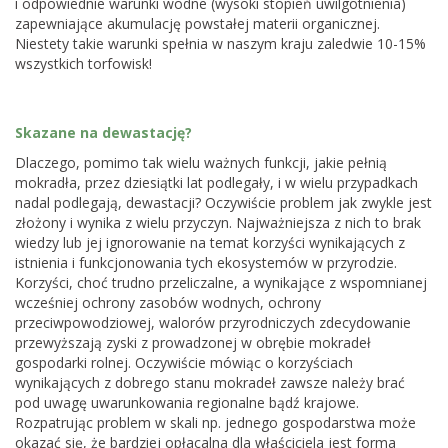
i odpowiednie warunki wodne (wysoki stopień uwilgotnienia)
zapewniające akumulację powstałej materii organicznej.
Niestety takie warunki spełnia w naszym kraju zaledwie 10-15%
wszystkich torfowisk!
Skazane na dewastację?
Dlaczego, pomimo tak wielu ważnych funkcji, jakie pełnią
mokradła, przez dziesiątki lat podlegały, i w wielu przypadkach
nadal podlegają, dewastacji? Oczywiście problem jak zwykle jest
złożony i wynika z wielu przyczyn. Najważniejsza z nich to brak
wiedzy lub jej ignorowanie na temat korzyści wynikających z
istnienia i funkcjonowania tych ekosystemów w przyrodzie.
Korzyści, choć trudno przeliczalne, a wynikające z wspomnianej
wcześniej ochrony zasobów wodnych, ochrony
przeciwpowodziowej, walorów przyrodniczych zdecydowanie
przewyższają zyski z prowadzonej w obrębie mokradeł
gospodarki rolnej. Oczywiście mówiąc o korzyściach
wynikających z dobrego stanu mokradeł zawsze należy brać
pod uwagę uwarunkowania regionalne bądź krajowe.
Rozpatrując problem w skali np. jednego gospodarstwa może
okazać się, że bardziej opłacalna dla właściciela jest forma