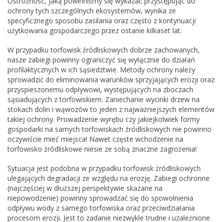
Ostrożność, jaką powinniśmy się wykazać przystępując do
ochrony tych szczególnych ekosystemów, wynika ze
specyficznego sposobu zasilania oraz często z kontynuacji
użytkowania gospodarczego przez ostanie kilkaset lat.
W przypadku torfowisk źródliskowych dobrze zachowanych,
nasze zabiegi powinny ograniczyć się wyłącznie do działań
profilaktycznych w ich sąsiedztwie. Metody ochrony należy
sprowadzić do eliminowania warunków sprzyjających erozji oraz
przyspieszonemu odpływowi, występujących na zboczach
sąsiadujących z torfowiskiem. Zaniechanie wycinki drzew na
stokach dolin i wąwozów to jeden z najważniejszych elementów
takiej ochrony. Prowadzenie wyrębu czy jakiejkolwiek formy
gospodarki na samych torfowiskach źródliskowych nie powinno
oczywiście mieć miejsca! Nawet częste wchodzenie na
torfowisko źródliskowe niesie ze sobą znaczne zagrożenia!
Sytuacja jest podobna w przypadku torfowisk źródliskowych
ulegających degradacji ze względu na erozję. Zabiegi ochronne
(najczęściej w dłuższej perspektywie skazane na
niepowodzenie) powinny sprowadzać się do spowolnienia
odpływu wody z samego torfowiska oraz przeciwdziałania
procesom erozji. Jest to zadanie niezwykle trudne i uzależnione