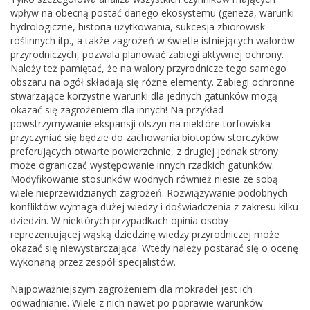
wpływ na obecną postać danego ekosystemu (geneza, warunki
hydrologiczne, historia użytkowania, sukcesja zbiorowisk
roślinnych itp., a także zagrożeń w świetle istniejących walorów
przyrodniczych, pozwala planować zabiegi aktywnej ochrony.
Należy też pamiętać, że na walory przyrodnicze tego samego
obszaru na ogół składają się różne elementy. Zabiegi ochronne
stwarzające korzystne warunki dla jednych gatunków mogą
okazać się zagrożeniem dla innych! Na przykład
powstrzymywanie ekspansji olszyn na niektóre torfowiska
przyczyniać się będzie do zachowania biotopów storczyków
preferujących otwarte powierzchnie, z drugiej jednak strony
może ograniczać występowanie innych rzadkich gatunków.
Modyfikowanie stosunków wodnych również niesie ze sobą
wiele nieprzewidzianych zagrożeń. Rozwiązywanie podobnych
konfliktów wymaga dużej wiedzy i doświadczenia z zakresu kilku
dziedzin. W niektórych przypadkach opinia osoby
reprezentującej wąską dziedzinę wiedzy przyrodniczej może
okazać się niewystarczająca. Wtedy należy postarać się o ocenę
wykonaną przez zespół specjalistów.
Najpoważniejszym zagrożeniem dla mokradeł jest ich
odwadnianie. Wiele z nich nawet po poprawie warunków