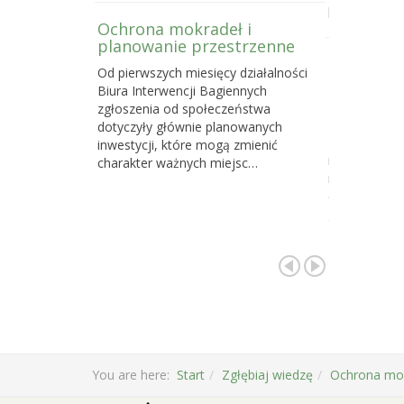
powstawani
Ochrona mokradeł i
planowanie przestrzenne
Dlaczego 
Od pierwszych miesięcy działalności
torfowisk
Biura Interwencji Bagiennych
działań o
zgłoszenia od społeczeństwa
społeczno
dotyczyły głównie planowanych
Z naszych d
inwestycji, które mogą zmienić
najskuteczni
charakter ważnych miejsc…
na celu ochr
cennych i waż
gdzie…
You are here:
Start
Zgłębiaj wiedzę
Ochrona mo