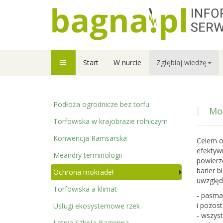
Start
W nurcie
Zgłębiaj wiedzę
Podłoża ogrodnicze bez torfu
Mok
Torfowiska w krajobrazie rolniczym
Konwencja Ramsarska
Celem o
efektyw
Meandry terminologii
powierzc
barier 
Ochrona mokradeł
uwzględ
Torfowiska a klimat
- pasma
i pozos
Usługi ekosystemowe rzek
- wszyst
Letnia Szkoła Bagienna