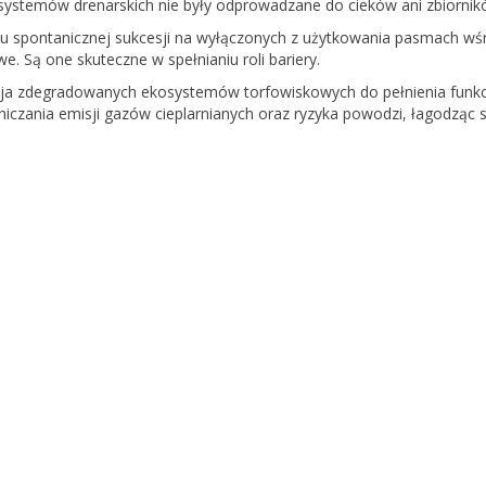
a systemów drenarskich nie były odprowadzane do cieków ani zbiorni
u spontanicznej sukcesji na wyłączonych z użytkowania pasmach wś
e. Są one skuteczne w spełnianiu roli bariery.
ja zdegradowanych ekosystemów torfowiskowych do pełnienia funkcj
iczania emisji gazów cieplarnianych oraz ryzyka powodzi, łagodząc s