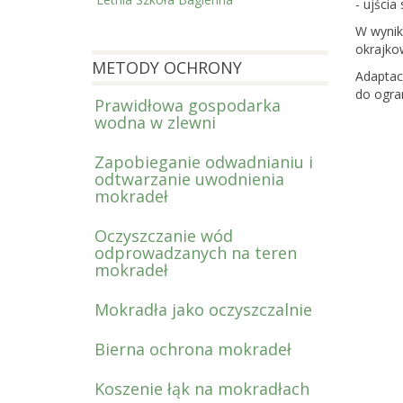
- ujści
W wynik
okrajkow
METODY OCHRONY
Adaptac
do ogran
Prawidłowa gospodarka
wodna w zlewni
Zapobieganie odwadnianiu i
odtwarzanie uwodnienia
mokradeł
Oczyszczanie wód
odprowadzanych na teren
mokradeł
Mokradła jako oczyszczalnie
Bierna ochrona mokradeł
Koszenie łąk na mokradłach