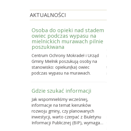
AKTUALNOŚCI
Osoba do opieki nad stadem
Prowadzi
owiec podczas wypasu na
Letniej S
mielnickich murawach pilnie
2026
poszukiwana
Centrum Och
Centrum Ochrony Mokradeł i Urząd
nabór do trze
Gminy Mielnik poszukują osoby na
Bagiennej, c
stanowisko: opiekun(ka) owiec
terenowego k
podczas wypasu na murawach.
mokradeł, k
Gdzie szukać informacji
Poselski 
zmianie u
Jak wspomnieliśmy wcześniej,
przyrody
informacje na temat kierunków
Do 16 maja 
rozwoju gminy, czy planowanych
sprawie pose
inwestycji, warto czerpać z Biuletynu
o ochronie p
Informacji Publicznej (BIP), wymaga…
samorządom