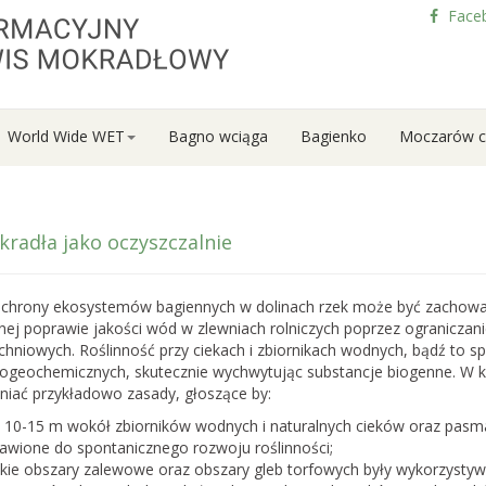
Face
World Wide WET
Bagno wciąga
Bagienko
Moczarów c
radła jako oczyszczalnie
chrony ekosystemów bagiennych w dolinach rzek może być zachowanie
nej poprawie jakości wód w zlewniach rolniczych poprzez ogranicza
hniowych. Roślinność przy ciekach i zbiornikach wodnych, bądź to sp
biogeochemicznych, skutecznie wychwytując substancje biogenne. W k
niać przykładowo zasady, głoszące by:
 10-15 m wokół zbiorników wodnych i naturalnych cieków oraz pasm
tawione do spontanicznego rozwoju roślinności;
kie obszary zalewowe oraz obszary gleb torfowych były wykorzystywan