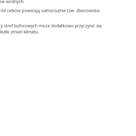
ków wodnych.
ród cieków powstają samorzutnie tzw. zbiorowiska
i stref buforowych może dodatkowo przyczynić się
kutki zmian klimatu.