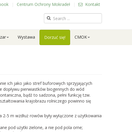
book
|
Centrum Ochrony Mokradeł
|
Kontakt
zar
Wystawa
CMOK
Dorzuć się!
 ich jako jako stref buforowych sprzyjających
nie dopływu pierwiastków biogennych do wód
ontaniczna, bądź to sadzona, pełni funkcję tzw.
ształtowania krajobrazu rolniczego powinno się
a 2-5 m wzdłuż rowów były wyłączone z użytkowania
e pod użytki zielone, a nie pod pola orne;