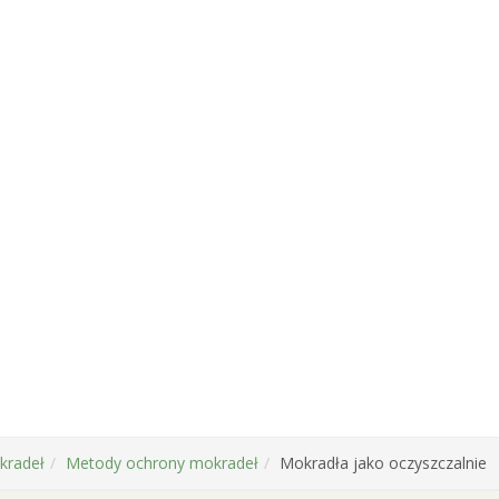
a…
mokradła i
a potrzebują
ddolnych lokalnych
ści?
oświadczeń wynika, że
ejsze interwencje mające
onę tych niezwykle
nych siedlisk to te,
kradeł
Metody ochrony mokradeł
Mokradła jako oczyszczalnie