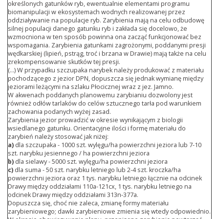
określonych gatunków ryb, ewentualnie elementami programu
biomanipulacji w ekosystemach wodnych realizowanej przez
oddziaływanie na populacje ryb. Zarybienia mają na celu odbudowę
silnej populacji danego gatunku ryb i zakłada się docelowo, że
wzmocniona w ten sposób powinna ona zacząć funkcjonować bez
wspomagania. Zarybienia gatunkami zagrożonymi, poddanymi presji
wędkarskiej (lipień, pstrąg, troć i brzana w Drawie) mają także na celu
zrekompensowanie skutków tej presji.
(...) W przypadku szczupaka narybek należy produkować z materiału
pochodzącego z jezior DPN, dopuszcza się jednak wymianę między
jeziorami leżącymi na szlaku Płocicznej wraz z jez. Jamno.
W akwenach poddanych planowemu zarybianiu dozwolony jest
również odłów tarlaków do celów sztucznego tarła pod warunkiem
zachowania podanych wyżej zasad.
Zarybienia jezior prowadzić w okresie wynikającym z biologii
wsiedlanego gatunku. Orientacyjne ilości i formę materiału do
zarybień należy stosować jak niżej:
a)
dla szczupaka - 1000 szt. wylęgu/ha powierzchni jeziora lub 7-10
szt. narybku jesiennego / ha powierzchni jeziora
b)
dla sielawy - 5000 szt. wylęgu/ha powierzchni jeziora
c)
dla suma - 50 szt. narybku letniego lub 2-4 szt. kroczka/ha
powierzchni jeziora oraz 1 tys. narybku letniego łącznie na odcinek
Drawy między oddziałami 110a-121cx, 1 tys. narybku letniego na
odcinek Drawy między oddziałami 313n-377a.
Dopuszcza się, choć nie zaleca, zmianę formy materiału
zarybieniowego; dawki zarybieniowe zmienia się wtedy odpowiednio.