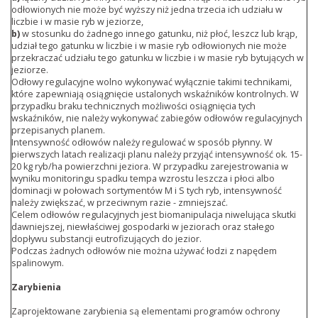
odłowionych nie może być wyższy niż jedna trzecia ich udziału w
liczbie i w masie ryb w jeziorze,
b)
w stosunku do żadnego innego gatunku, niż płoć, leszcz lub krąp,
udział tego gatunku w liczbie i w masie ryb odłowionych nie może
przekraczać udziału tego gatunku w liczbie i w masie ryb bytujących w
jeziorze.
Odłowy regulacyjne wolno wykonywać wyłącznie takimi technikami,
które zapewniają osiągnięcie ustalonych wskaźników kontrolnych. W
przypadku braku technicznych możliwości osiągnięcia tych
wskaźników, nie należy wykonywać zabiegów odłowów regulacyjnych
przepisanych planem.
Intensywność odłowów należy regulować w sposób płynny. W
pierwszych latach realizacji planu należy przyjąć intensywność ok. 15-
20 kg ryb/ha powierzchni jeziora. W przypadku zarejestrowania w
wyniku monitoringu spadku tempa wzrostu leszcza i płoci albo
dominacji w połowach sortymentów M i S tych ryb, intensywność
należy zwiększać, w przeciwnym razie - zmniejszać.
Celem odłowów regulacyjnych jest biomanipulacja niwelująca skutki
dawniejszej, niewłaściwej gospodarki w jeziorach oraz stałego
dopływu substancji eutrofizujących do jezior.
Podczas żadnych odłowów nie można używać łodzi z napędem
spalinowym.
Zarybienia
Zaprojektowane zarybienia są elementami programów ochrony