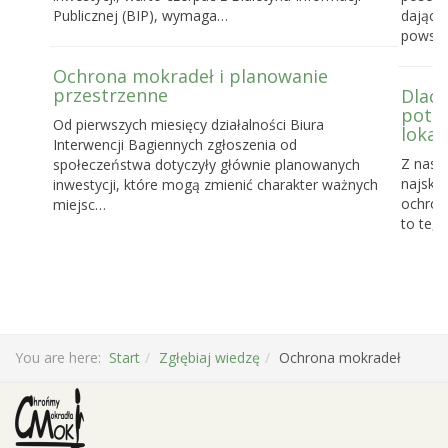
Publicznej (BIP), wymaga…
dające
powst
Ochrona mokradeł i planowanie
przestrzenne
Dlacz
potrz
Od pierwszych miesięcy działalności Biura
lokal
Interwencji Bagiennych zgłoszenia od
Z nasz
społeczeństwa dotyczyły głównie planowanych
najskut
inwestycji, które mogą zmienić charakter ważnych
ochronę
miejsc…
to te, 
You are here:
Start
Zgłębiaj wiedzę
Ochrona mokradeł