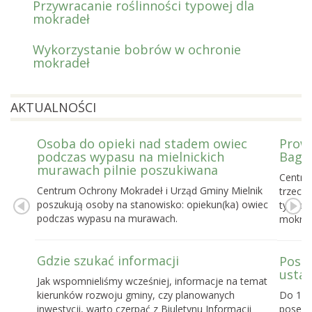
Przywracanie roślinności typowej dla
mokradeł
Wykorzystanie bobrów w ochronie
mokradeł
AKTUALNOŚCI
Osoba do opieki nad stadem owiec
Prowa
podczas wypasu na mielnickich
Bagie
murawach pilnie poszukiwana
Centru
Centrum Ochrony Mokradeł i Urząd Gminy Mielnik
trzecie
poszukują osoby na stanowisko: opiekun(ka) owiec
tygodn
podczas wypasu na murawach.
mokrad
Gdzie szukać informacji
Posel
ustaw
Jak wspomnieliśmy wcześniej, informacje na temat
kierunków rozwoju gminy, czy planowanych
Do 16 
inwestycji, warto czerpać z Biuletynu Informacji
posels