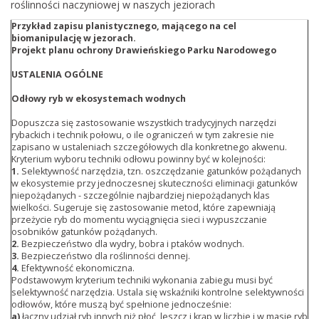
roślinności naczyniowej w naszych jeziorach
Przykład zapisu planistycznego, mającego na cel
biomanipulację w jezorach.
Projekt planu ochrony Drawieńskiego Parku Narodowego
USTALENIA OGÓLNE
Odłowy ryb w ekosystemach wodnych
Dopuszcza się zastosowanie wszystkich tradycyjnych narzędzi
rybackich i technik połowu, o ile ograniczeń w tym zakresie nie
zapisano w ustaleniach szczegółowych dla konkretnego akwenu.
Kryterium wyboru techniki odłowu powinny być w kolejności:
1.
Selektywność narzędzia, tzn. oszczędzanie gatunków pożądanych
w ekosystemie przy jednoczesnej skuteczności eliminacji gatunków
niepożądanych - szczególnie najbardziej niepożądanych klas
wielkości. Sugeruje się zastosowanie metod, które zapewniają
przeżycie ryb do momentu wyciągnięcia sieci i wypuszczanie
osobników gatunków pożądanych.
2.
Bezpieczeństwo dla wydry, bobra i ptaków wodnych.
3.
Bezpieczeństwo dla roślinności dennej.
4.
Efektywność ekonomiczna.
Podstawowym kryterium techniki wykonania zabiegu musi być
selektywność narzędzia. Ustala się wskaźniki kontrolne selektywności
odłowów, które muszą być spełnione jednocześnie:
a)
łączny udział ryb innych niż płoć, leszcz i krąp w liczbie i w masie ryb