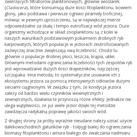
zwierzęcych filtratorów planktonowych, głównie wioślarek
(
Cladocera
), które konsumują duże ilości fitoplanktonu, bowiem
glony, jako podstawa i pierwsze ogniwo piramidy troficznej,
mówiąc w pewnym uproszczeniu, są w największej mierze
odpowiedzialne za skalę i tempo eutrofizacji wód jeziora. Duże
organizmy wchodzące w skład zooplanktonu są z kolei w
naszych warunkach podstawowym pokarmem drobnych ryb
karpiowatych, których populacje w jeziorach zeutrofizowanych
zazwyczaj znacznie zwiększają swą liczebność. Chodzi tu
głównie o populacje drobnej płoci, leszcza, krąpia, uklei.
Głównymi metodami ograniczania liczebności tych zespołów ryb
jest wprowadzanie dużych ilości drapieżników, najczęściej
szczupaka. Inna metoda, to systematyczne usuwanie ich z
ekosystemu jeziora za pomocą intensywnych odłowów dużymi
sieciami ciągnionymi. W związku z tym, że kondycja jeziora
zależy od bardzo wielu czynników wewnętrznych i
zewnętrznych, działania te przynoszą różne efekty. Jednakże nie
ulega wątpliwości, że już wiele jezior dzięki tej metodzie
zawdzięcza radykalną poprawę jakości swoich wód.
Z drugiej strony za próby wyraźnie nieudane należy uznać użycie
dalekowschodnich gatunków ryb - tołpygi białej do ograniczania
biomasy fitoplanktonu i amura białego do zwalczania nadmiaru