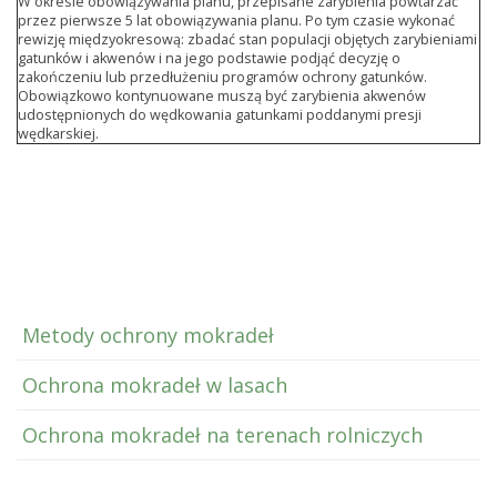
W okresie obowiązywania planu, przepisane zarybienia powtarzać
przez pierwsze 5 lat obowiązywania planu. Po tym czasie wykonać
rewizję międzyokresową: zbadać stan populacji objętych zarybieniami
gatunków i akwenów i na jego podstawie podjąć decyzję o
zakończeniu lub przedłużeniu programów ochrony gatunków.
Obowiązkowo kontynuowane muszą być zarybienia akwenów
udostępnionych do wędkowania gatunkami poddanymi presji
wędkarskiej.
Metody ochrony mokradeł
Ochrona mokradeł w lasach
Ochrona mokradeł na terenach rolniczych