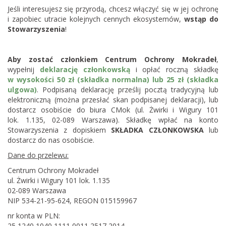
Jeśli interesujesz się przyrodą, chcesz włączyć się w jej ochronę
i zapobiec utracie kolejnych cennych ekosystemów,
wstąp do
Stowarzyszenia
!
Aby zostać członkiem Centrum Ochrony Mokradeł
,
wypełnij
deklarację członkowską
i opłać roczną składkę
w wysokości 50 zł (składka normalna) lub 25 zł (składka
ulgowa)
. Podpisaną deklarację prześlij pocztą tradycyjną lub
elektroniczną (można przesłać skan podpisanej deklaracji), lub
dostarcz osobiście do biura CMok (ul. Żwirki i Wigury 101
lok. 1.135, 02-089 Warszawa). Składkę wpłać na konto
Stowarzyszenia z dopiskiem
SKŁADKA CZŁONKOWSKA
lub
dostarcz do nas osobiście.
Dane do przelewu:
Centrum Ochrony Mokradeł
ul. Żwirki i Wigury 101 lok. 1.135
02-089 Warszawa
NIP 534-21-95-624, REGON 015159967
nr konta w PLN:
25 1240 1040 1111 0011 2517 2014