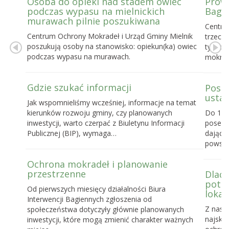
Osoba do opieki nad stadem owiec
Prowa
podczas wypasu na mielnickich
Bagie
murawach pilnie poszukiwana
Centru
Centrum Ochrony Mokradeł i Urząd Gminy Mielnik
trzecie
poszukują osoby na stanowisko: opiekun(ka) owiec
tygodn
podczas wypasu na murawach.
mokrad
Gdzie szukać informacji
Posel
ustaw
Jak wspomnieliśmy wcześniej, informacje na temat
kierunków rozwoju gminy, czy planowanych
Do 16 
inwestycji, warto czerpać z Biuletynu Informacji
posels
Publicznej (BIP), wymaga…
dające
powst
Ochrona mokradeł i planowanie
przestrzenne
Dlacz
potrz
Od pierwszych miesięcy działalności Biura
lokal
Interwencji Bagiennych zgłoszenia od
Z nasz
społeczeństwa dotyczyły głównie planowanych
najskut
inwestycji, które mogą zmienić charakter ważnych