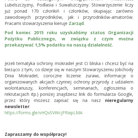
Lubelszczyzny, Podlasia i Suwalszczyzny. Stowarzyszenie liczy
już ponad 170 członkiń i członków, skupiając zarówno
zawodowych przyrodników, jak i przyrodników-amatorów.
Pracami stowarzyszenia kieruje
Zarząd
.
Pod koniec 2015 roku uzyskaliśmy status Organizacji
Pożytku Publicznego, w związku z czym można
przekazywać 1,5% podatku na naszą działalność.
Jeżeli
tematyka
ochrony
mokradeł
jest Ci bliska i chcesz być na
bieżąco z tym, co dzieje się w naszym Stowarzyszeniu (obchody
Dnia
Mokradeł
, coroczne liczenie żurawi, informacje o
organizowanych akcjach czynnej ochrony przyrody z udziałem
wolontariuszy, konferencjach, seminariach, ogłoszenia o
rekrutacjach itp.) poniżej znajdziesz link do formularza Google,
przez który możesz zapisać się na nasz
nieregularny
newsletter
:
https://forms.gle/
vHQvSVWcjPRxipLMA
Zapraszamy do współpracy!