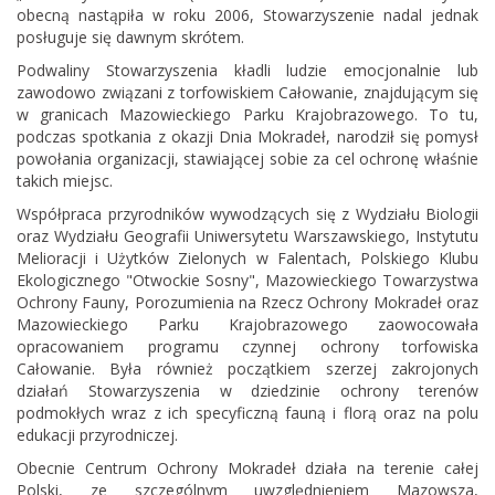
obecną nastąpiła w roku 2006, Stowarzyszenie nadal jednak
posługuje się dawnym skrótem.
Podwaliny Stowarzyszenia kładli ludzie emocjonalnie lub
zawodowo związani z torfowiskiem Całowanie, znajdującym się
w granicach Mazowieckiego Parku Krajobrazowego. To tu,
podczas spotkania z okazji Dnia Mokradeł, narodził się pomysł
powołania organizacji, stawiającej sobie za cel ochronę właśnie
takich miejsc.
Współpraca przyrodników wywodzących się z Wydziału Biologii
oraz Wydziału Geografii Uniwersytetu Warszawskiego, Instytutu
Melioracji i Użytków Zielonych w Falentach, Polskiego Klubu
Ekologicznego "Otwockie Sosny", Mazowieckiego Towarzystwa
Ochrony Fauny, Porozumienia na Rzecz Ochrony Mokradeł oraz
Mazowieckiego Parku Krajobrazowego zaowocowała
opracowaniem programu czynnej ochrony torfowiska
Całowanie. Była również początkiem szerzej zakrojonych
działań Stowarzyszenia w dziedzinie ochrony terenów
podmokłych wraz z ich specyficzną fauną i florą oraz na polu
edukacji przyrodniczej.
Obecnie Centrum Ochrony Mokradeł działa na terenie całej
Polski, ze szczególnym uwzględnieniem Mazowsza,