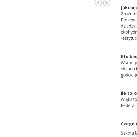
Jaki bę
Zrozumi
Poniewa
dziedzin
ekohydro
restytu
Kto będ
Wśród p
eksperci
goście 
Ile to 
Większo
Federal
Czego 
Szkoła 