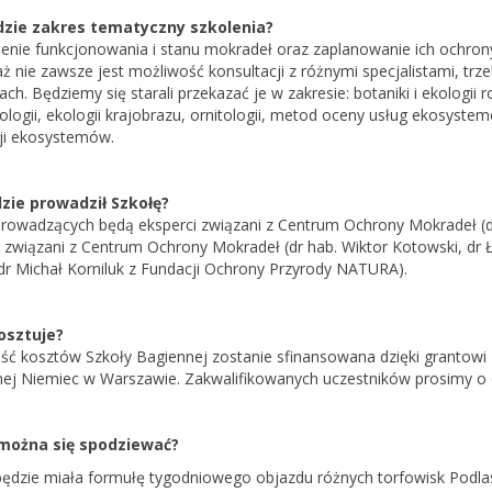
dzie zakres tematyczny szkolenia?
enie funkcjonowania i stanu mokradeł oraz zaplanowanie ich ochrony
ż nie zawsze jest możliwość konsultacji z różnymi specjalistami, tr
ach. Będziemy się starali przekazać je w zakresie: botaniki i ekologii
logii, ekologii krajobrazu, ornitologii, metod oceny usług ekosystemo
cji ekosystemów.
zie prowadził Szkołę?
rowadzących będą eksperci związani z Centrum Ochrony Mokradeł (
 związani z Centrum Ochrony Mokradeł (dr hab. Wiktor Kotowski, dr Ł
(dr Michał Korniluk z Fundacji Ochrony Przyrody NATURA).
kosztuje?
ść kosztów Szkoły Bagiennej zostanie sfinansowana dzięki grantowi
nej Niemiec w Warszawie. Zakwalifikowanych uczestników prosimy o 
można się spodziewać?
będzie miała formułę tygodniowego objazdu różnych torfowisk Podla