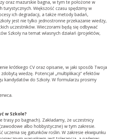
brzy oraz mazurskie bagna, w tym te położone w
h turystycznych. Większość czasu spędzimy w
cesy ich degradacji, a także metody badań,
zkoły jest nie tylko jednostronne przekazanie wiedzy,
tkich uczestników. Wieczorami będą się odbywać
ików Szkoły na temat własnych działań (projektów,
nie krótkiego CV oraz opisanie, w jaki sposób Twoja
 zdobytą wiedzę. Potencjał „multiplikacji” efektów
ngu kandydatów do Szkoły. W formularzu prosimy
erwca.
yć w Szkole?
e trasy po bagnach). Zakładamy, że uczestnicy
 (zawodowe albo hobbystyczne) w tym zakresie.
ć uczenia się gatunków roślin. W zakresie ekwipunku
oniecznym warunkiem jest tolerancja, a najlepiej