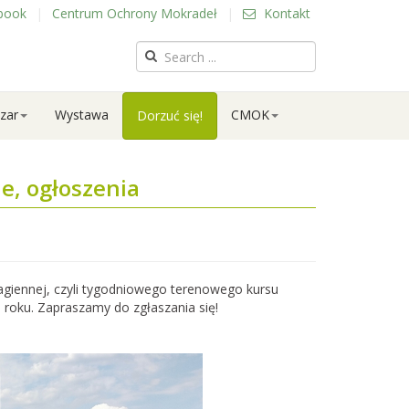
book
|
Centrum Ochrony Mokradeł
|
Kontakt
zar
Wystawa
CMOK
Dorzuć się!
e, ogłoszenia
agiennej, czyli tygodniowego terenowego kursu
 roku. Zapraszamy do zgłaszania się!