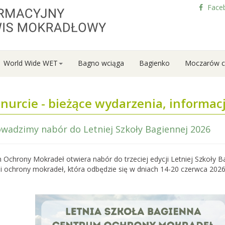
Face
World Wide WET
Bagno wciąga
Bagienko
Moczarów c
nurcie - bieżące wydarzenia, informacj
wadzimy nabór do Letniej Szkoły Bagiennej 2026
my nabór do
zkoły Bagiennej
 Ochrony Mokradeł otwiera nabór do trzeciej edycji Letniej Szkoły B
rony Mokradeł otwiera
 i ochrony mokradeł, która odbędzie się w dniach 14-20 czerwca 2026
ciej edycji Letniej Szkoły
zyli tygodniowego
ursu ekologii i ochrony
tóra…