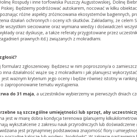
Dolinę Rospudy i inne torfowiska Puszczy Augustowskiej, Dolinę Bie
 Piskiej. Będziemy podróżować autokarem, nocować w kilku obiektac
, poznając różne aspekty zróżnicowania ekosystemów bagiennych, pro
enia działań ochronnych
i oceny ich skutków. Zakładamy, że celem S
ede wszystkim sieciowanie oraz wymiana wiedzy i doświadczeń wszys
 wykłady oraz dyskusje, a także referaty przygotowane przez uczestn
zagadnień prawnych itd.) związanych z mokradłami.
 zgłosić?
j formularz zgłoszeniowy. Będziesz w nim poproszony/a o zamieszcze
b inna działalność wiąże się z mokradłami i jak planujesz wykorzystać
u jest ważnym kryterium jego oceny i będzie również istotny w ranki
 o zaproponowanie
tematu wystąpienia.
trwa do 31 maja
, a uczestników wybierzemy w pierwszych dniach cz
rzebne są szczególne umiejętności lub sprzęt, aby uczestnicz
na jest w miarę dobra kondycja terenowa (planujemy kilkukilometrow
mają wykształcenie z zakresu nauk przyrodniczych lub doświadczenie
widziana jest przynajmniej podstawowa znajomość flory i umiejętnoś
ą porządne kalosze lub wodery „biodrówki”. W zakresie nastawienia k