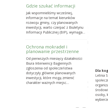
Gdzie szukać informacji
Poselski 
zmianie u
Jak wspomnieliśmy wcześniej,
przyrody
informacje na temat kierunków
Do 16 maja 
rozwoju gminy, czy planowanych
sprawie pose
inwestycji, warto czerpać z Biuletynu
o ochronie p
Informacji Publicznej (BIP), wymaga…
samorządom
powstawani
Ochrona mokradeł i
planowanie przestrzenne
Dlaczego 
Od pierwszych miesięcy działalności
torfowisk
Biura Interwencji Bagiennych
działań o
zgłoszenia od społeczeństwa
społeczno
Dla ko
dotyczyły głównie planowanych
Letnia S
Z naszych d
inwestycji, które mogą zmienić
społecz
najskuteczni
charakter ważnych miejsc…
organiz
na celu ochr
środowi
cennych i waż
osoby, 
gdzie…
wybierz