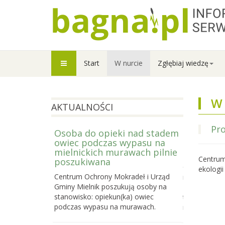
Start
W nurcie
Zgłębiaj wiedzę
W 
AKTUALNOŚCI
Pro
Osoba do opieki nad stadem
Prowadzi
owiec podczas wypasu na
Letniej S
mielnickich murawach pilnie
2026
Centrum
poszukiwana
Centrum Och
ekologii
Centrum Ochrony Mokradeł i Urząd
nabór do trze
Gminy Mielnik poszukują osoby na
Bagiennej, c
stanowisko: opiekun(ka) owiec
terenowego k
podczas wypasu na murawach.
mokradeł, k