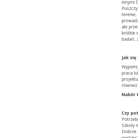
innymi 
Puszczy
terenie
prowadz
ale prz
krótkie
badań, 
Jak się
Wypełni
praca lu
projekt
również
Nabór 
Czy pot
Potrzeb
Szkoły 
Dobrze 
wystarcz