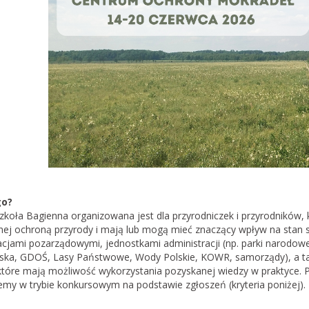
projekt ustawy o
stawy o ochronie
br. możesz zabrać głos w
lskiego projektu ustawy
rzyrody dającej
 prawo blokowania
a…
mokradła i
a potrzebują
ddolnych lokalnych
ści?
go?
zkoła Bagienna organizowana jest dla przyrodniczek i przyrodników, k
oświadczeń wynika, że
nej ochroną przyrody i mają lub mogą mieć znaczący wpływ na stan s
ejsze interwencje mające
acjami pozarządowymi, jednostkami administracji (np. parki narodowe
onę tych niezwykle
ska, GDOŚ, Lasy Państwowe, Wody Polskie, KOWR, samorządy), a takż
nych siedlisk to te,
które mają możliwość wykorzystania pozyskanej wiedzy w praktyce. P
emy w trybie konkursowym na podstawie zgłoszeń (kryteria poniżej).