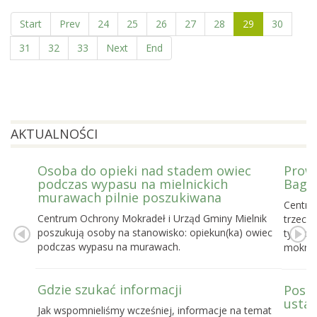
Start
Prev
24
25
26
27
28
29
30
31
32
33
Next
End
AKTUALNOŚCI
Osoba do opieki nad stadem owiec
Prowa
podczas wypasu na mielnickich
Bagie
murawach pilnie poszukiwana
Centru
Centrum Ochrony Mokradeł i Urząd Gminy Mielnik
trzecie
poszukują osoby na stanowisko: opiekun(ka) owiec
tygodn
podczas wypasu na murawach.
mokrad
Gdzie szukać informacji
Posel
ustaw
Jak wspomnieliśmy wcześniej, informacje na temat