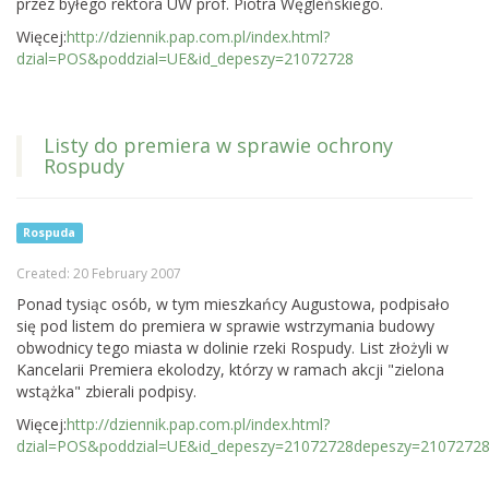
przez byłego rektora UW prof. Piotra Węgleńskiego.
Więcej:
http://dziennik.pap.com.pl/index.html?
dzial=POS&poddzial=UE&id_depeszy=21072728
Listy do premiera w sprawie ochrony
Rospudy
Rospuda
Created: 20 February 2007
Ponad tysiąc osób, w tym mieszkańcy Augustowa, podpisało
się pod listem do premiera w sprawie wstrzymania budowy
obwodnicy tego miasta w dolinie rzeki Rospudy. List złożyli w
Kancelarii Premiera ekolodzy, którzy w ramach akcji "zielona
wstążka" zbierali podpisy.
Więcej:
http://dziennik.pap.com.pl/index.html?
dzial=POS&poddzial=UE&id_depeszy=21072728depeszy=2107272