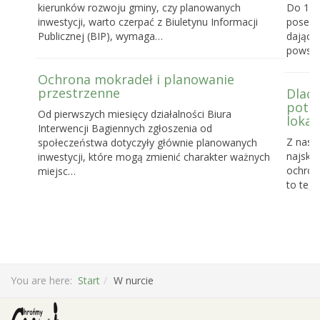
kierunków rozwoju gminy, czy planowanych
Do 16 
inwestycji, warto czerpać z Biuletynu Informacji
posels
Publicznej (BIP), wymaga…
dające
powst
Ochrona mokradeł i planowanie
przestrzenne
Dlacz
potrz
Od pierwszych miesięcy działalności Biura
lokal
Interwencji Bagiennych zgłoszenia od
Z nasz
społeczeństwa dotyczyły głównie planowanych
najskut
inwestycji, które mogą zmienić charakter ważnych
ochronę
miejsc…
to te, 
You are here:
Start
W nurcie