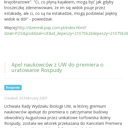
krajobrazowe". "Ci, co płyną kajakiem, mogą być jak gdyby
troszeczkę zdenerwowani, że im się widok psuje przez
estakadę, ale ci, co są na estakadzie, mogą podziwiać piękny
widok w dół" - powiedział.
Więcej:
http://dziennik.pap.com.pl/index.html?
dzial=POS&poddzial=UE&id_depeszy=21075626depeszy=2107562
Apel naukowców z UW do premiera o
uratowanie Rospudy
Rospuda
Created: 20 February 2007
Uchwała Rady Wydziału Biologii UW, w której gremium
naukowców apeluje do premiera o zatrzymanie budowy
obwodnicy Augustowa przez unikatowe torfowiska doliny
Rospudy, została we wtorek przekazana do Kancelarii Premiera