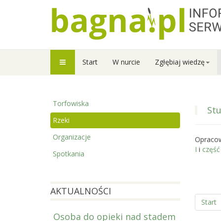
Start
W nurcie
Zgłębiaj wiedzę
Torfowiska
Stu
Rzeki
Organizacje
Opraco
I
i
część 
Spotkania
AKTUALNOŚCI
Start
Osoba do opieki nad stadem
Prowadzi