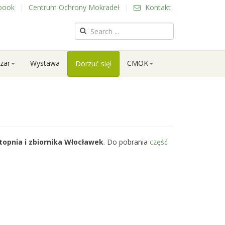
book
|
Centrum Ochrony Mokradeł
|
Kontakt
zar
Wystawa
CMOK
Dorzuć się!
pnia i zbiornika Włocławek
. Do pobrania
część