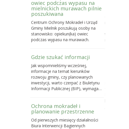
owiec podczas wypasu na
Letniej S
mielnickich murawach pilnie
2026
poszukiwana
Centrum Och
Centrum Ochrony Mokradeł i Urząd
nabór do trze
Gminy Mielnik poszukują osoby na
Bagiennej, c
stanowisko: opiekun(ka) owiec
terenowego k
podczas wypasu na murawach.
mokradeł, k
Gdzie szukać informacji
Poselski 
zmianie u
Jak wspomnieliśmy wcześniej,
przyrody
informacje na temat kierunków
Do 16 maja 
rozwoju gminy, czy planowanych
sprawie pose
inwestycji, warto czerpać z Biuletynu
o ochronie p
Informacji Publicznej (BIP), wymaga…
samorządom
powstawani
Ochrona mokradeł i
planowanie przestrzenne
Dlaczego 
Od pierwszych miesięcy działalności
torfowisk
Biura Interwencji Bagiennych
działań o