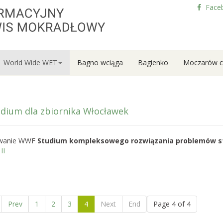
Face
World Wide WET
Bagno wciąga
Bagienko
Moczarów c
dium dla zbiornika Włocławek
wanie WWF
Studium kompleksowego rozwiązania problemów sto
II
Prev
1
2
3
4
Next
End
Page 4 of 4
my nabór do