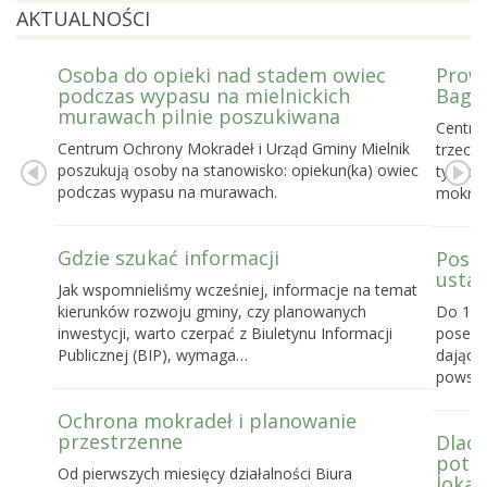
AKTUALNOŚCI
Osoba do opieki nad stadem owiec
Prowa
podczas wypasu na mielnickich
Bagie
murawach pilnie poszukiwana
Centru
Centrum Ochrony Mokradeł i Urząd Gminy Mielnik
trzecie
poszukują osoby na stanowisko: opiekun(ka) owiec
tygodn
podczas wypasu na murawach.
mokrad
Gdzie szukać informacji
Posel
ustaw
Jak wspomnieliśmy wcześniej, informacje na temat
kierunków rozwoju gminy, czy planowanych
Do 16 
inwestycji, warto czerpać z Biuletynu Informacji
posels
Publicznej (BIP), wymaga…
dające
powst
Ochrona mokradeł i planowanie
przestrzenne
Dlacz
potrz
Od pierwszych miesięcy działalności Biura
lokal