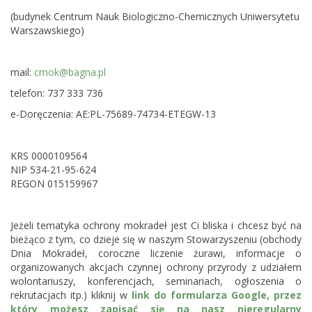
(budynek Centrum Nauk Biologiczno-Chemicznych Uniwersytetu
Warszawskiego)
mail:
cmok@bagna.pl
telefon: 737 333 736
e-Doręczenia: AE:PL-75689-74734-ETEGW-13
KRS 0000109564
NIP 534-21-95-624
REGON 015159967
Jeżeli
tematyka
ochrony
mokradeł
jest Ci bliska i chcesz być na
bieżąco z tym, co dzieje się w naszym Stowarzyszeniu (obchody
Dnia
Mokradeł
, coroczne liczenie żurawi, informacje o
organizowanych akcjach czynnej ochrony przyrody z udziałem
wolontariuszy, konferencjach, seminariach, ogłoszenia o
rekrutacjach itp.) kliknij w
link do formularza Google, przez
który możesz zapisać się na nasz nieregularny