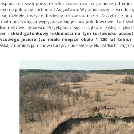
ospuda ma swój początek kilka kilometrów na południe od granic
ści?
ego na północny-zachód od Augustowa. W południowej części doliny
oświadczeń wynika, że
 się rozległe, mszyste, bezleśne torfowisko niskie. Zaczęło się ono
ejsze interwencje mające
a mata pokrywająca wypłycające się jezioro polodowcowe. Torf sys
onę tych niezwykle
wumetrowej grubości. Przyglądając się szczątkom roślin, z jaki
nych siedlisk to te,
ter i skład gatunkowy roślinności na tym torfowisku pozos
wcowego jeziora (co miało miejsce około 1 200 lat temu) 
ka, z dominacją mchów i turzyc, z udziałem wielu rzadkich i zagrożo