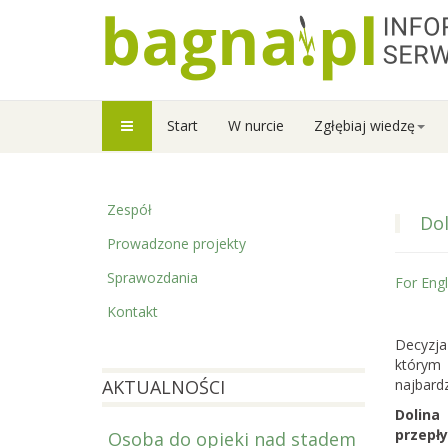
Start
W nurcie
Zgłębiaj wiedzę
Zespół
Do
Prowadzone projekty
Sprawozdania
For Engl
Kontakt
Decyzja
którym
AKTUALNOŚCI
najbard
Dolina
przepł
Osoba do opieki nad stadem
Prowadzi