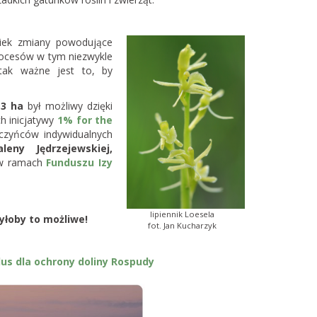
lwiek zmiany powodujące
rocesów w tym niezwykle
tak ważne jest to, by
,3 ha
był możliwy dzięki
h inicjatywy
1% for the
zyńców indywidualnych
eny Jędrzejewskiej,
 ramach
Funduszu Izy
lipiennik Loesela
łoby to możliwe!
fot. Jan Kucharzyk
us dla ochrony doliny Rospudy