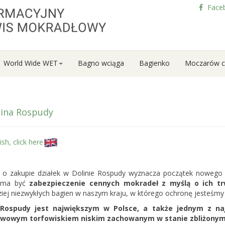
Face
World Wide WET
Bagno wciąga
Bagienko
Moczarów c
lina Rospudy
ish, click here
 o zakupie działek w Dolinie Rospudy wyznacza początek nowego 
 ma być
zabezpieczenie cennych mokradeł z myślą o ich trw
ziej niezwykłych bagien w naszym kraju, w którego ochronę jesteśmy
 Rospudy jest największym w Polsce, a także jednym z naj
ywowym torfowiskiem niskim zachowanym w stanie zbliżonym
my nabór do