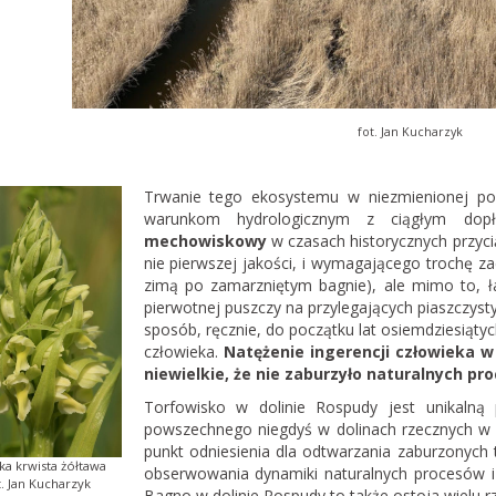
fot. Jan Kucharzyk
Trwanie tego ekosystemu w niezmienionej post
warunkom hydrologicznym z ciągłym do
mechowiskowy
w czasach historycznych przyci
nie pierwszej jakości, i wymagającego trochę z
zimą po zamarzniętym bagnie), ale mimo to, ł
pierwotnej puszczy na przylegających piaszczys
sposób, ręcznie, do początku lat osiemdziesiąty
człowieka.
Natężenie ingerencji człowieka 
niewielkie, że nie zaburzyło naturalnych p
Torfowisko w dolinie Rospudy jest unikalną 
powszechnego niegdyś w dolinach rzecznych w t
punkt odniesienia dla odtwarzania zaburzonych 
ka krwista żółtawa
obserwowania dynamiki naturalnych procesów i i
t. Jan Kucharzyk
Bagno w dolinie Rospudy to także ostoja wielu rz