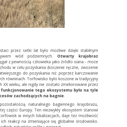
aci przez setki lat było możliwe dzięki stabilnym
pływem wód podziemnych.
Otwarty krajobraz
ągał z pewnością człowieka jako źródło siana - może
achodu w celu pozyskania (koszenie ręczne, zwożenie
atwiejszego do pozyskania niż poprzez karczowanie
tych równinach. Torfowisko było koszone w tradycyjny
ch XX wieku, ale nigdy nie zostało zmeliorowane przez
w funkcjonowanie tego ekosystemu było na tyle
rocesów zachodzących na bagnie
.
pozostałością naturalnego bagiennego krajobrazu,
ej części Europy. Ten niezwykły ekosystem stanowi
torfowisk w innych lokalizacjach, daje też możliwość
ch reakcji na zmieniające się globalnie środowisko.
adkich gatunków roślin i zwierząt.