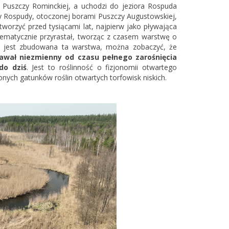
 Puszczy Rominckiej, a uchodzi do jeziora Rospuda
 Rospudy, otoczonej borami Puszczy Augustowskiej,
 tworzyć przed tysiącami lat, najpierw jako pływająca
tematycznie przyrastał, tworząc z czasem warstwę o
ch jest zbudowana ta warstwa, można zobaczyć, że
tawał niezmienny od czasu pełnego zarośnięcia
do dziś
. Jest to roślinność o fizjonomii otwartego
nych gatunków roślin otwartych torfowisk niskich.