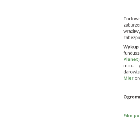
Torfowi
zaburze
wrażli
zabezpie
Wykup 
fundusz
Planet
m.in.:
darowiz
Mier
or
Ogromn
Film p