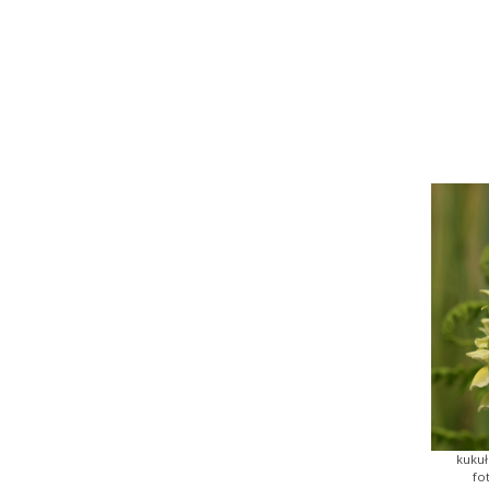
kukuł
fo