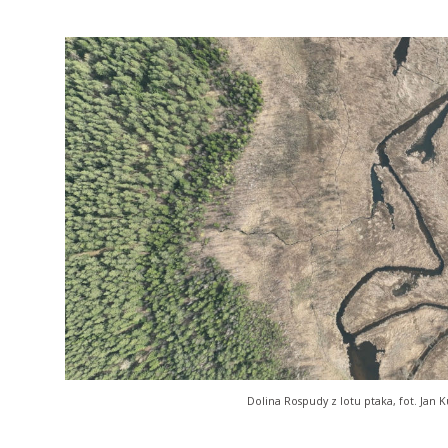
zkoły Bagiennej
rony Mokradeł otwiera
ciej edycji Letniej Szkoły
zyli tygodniowego
ursu ekologii i ochrony
tóra…
projekt ustawy o
stawy o ochronie
br. możesz zabrać głos w
lskiego projektu ustawy
rzyrody dającej
 prawo blokowania
a…
Dolina Rospudy z lotu ptaka, fot. Jan 
mokradła i
a potrzebują
ddolnych lokalnych