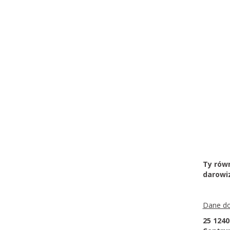
Ty rów
darowi
Dane do
25 1240