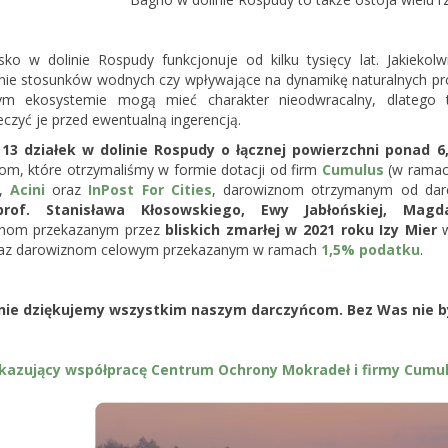
sko w dolinie Rospudy funkcjonuje od kilku tysięcy lat. Jakieko
nie stosunków wodnych czy wpływające na dynamikę naturalnych p
wym ekosystemie mogą mieć charakter nieodwracalny, dlatego 
czyć je przed ewentualną ingerencją.
13 działek w dolinie Rospudy o łącznej powierzchni ponad 6
om, które otrzymaliśmy w formie dotacji od firm
Cumulus
(w ramac
),
Acini
oraz
InPost For Cities
, darowiznom otrzymanym od darc
prof. Stanisława Kłosowskiego, Ewy Jabłońskiej, Magdal
nom przekazanym przez
bliskich zmarłej w 2021 roku Izy Mier
w
az darowiznom celowym przekazanym w ramach
1,5% podatku
.
ie dziękujemy wszystkim naszym darczyńcom. Bez Was nie by
okazujący współpracę Centrum Ochrony Mokradeł i firmy Cumul