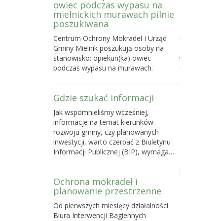
owiec podczas wypasu na
Letniej S
mielnickich murawach pilnie
2026
poszukiwana
Centrum Och
Centrum Ochrony Mokradeł i Urząd
nabór do trze
Gminy Mielnik poszukują osoby na
Bagiennej, c
stanowisko: opiekun(ka) owiec
terenowego k
podczas wypasu na murawach.
mokradeł, k
Gdzie szukać informacji
Poselski 
zmianie u
Jak wspomnieliśmy wcześniej,
przyrody
informacje na temat kierunków
Do 16 maja 
rozwoju gminy, czy planowanych
sprawie pose
inwestycji, warto czerpać z Biuletynu
o ochronie p
Informacji Publicznej (BIP), wymaga…
samorządom
powstawani
Ochrona mokradeł i
planowanie przestrzenne
Dlaczego 
Od pierwszych miesięcy działalności
torfowisk
Biura Interwencji Bagiennych
działań o