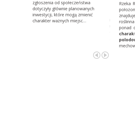
zgłoszenia od społeczeństwa
Rzeka R
społeczno
dotyczyły głównie planowanych
położon
Z naszych d
inwestycji, które mogą zmienić
znajduje
najskuteczni
charakter ważnych miejsc…
roślinn
na celu ochr
ponad d
cennych i waż
charak
gdzie…
polodo
mechowis