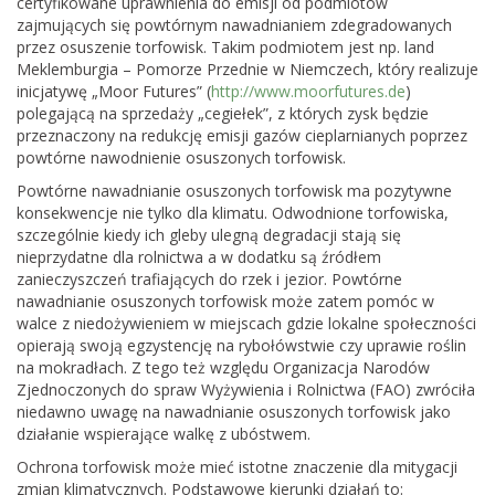
certyfikowane uprawnienia do emisji od podmiotów
zajmujących się powtórnym nawadnianiem zdegradowanych
przez osuszenie torfowisk. Takim podmiotem jest np. land
Meklemburgia – Pomorze Przednie w Niemczech, który realizuje
inicjatywę „Moor Futures” (
http://www.moorfutures.de
)
polegającą na sprzedaży „cegiełek”, z których zysk będzie
przeznaczony na redukcję emisji gazów cieplarnianych poprzez
powtórne nawodnienie osuszonych torfowisk.
Powtórne nawadnianie osuszonych torfowisk ma pozytywne
konsekwencje nie tylko dla klimatu. Odwodnione torfowiska,
szczególnie kiedy ich gleby ulegną degradacji stają się
nieprzydatne dla rolnictwa a w dodatku są źródłem
zanieczyszczeń trafiających do rzek i jezior. Powtórne
nawadnianie osuszonych torfowisk może zatem pomóc w
walce z niedożywieniem w miejscach gdzie lokalne społeczności
opierają swoją egzystencję na rybołówstwie czy uprawie roślin
na mokradłach. Z tego też względu Organizacja Narodów
Zjednoczonych do spraw Wyżywienia i Rolnictwa (FAO) zwróciła
niedawno uwagę na nawadnianie osuszonych torfowisk jako
działanie wspierające walkę z ubóstwem.
Ochrona torfowisk może mieć istotne znaczenie dla mitygacji
zmian klimatycznych. Podstawowe kierunki działań to: