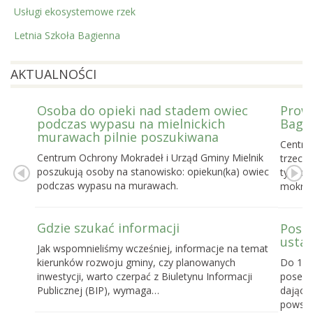
Usługi ekosystemowe rzek
Letnia Szkoła Bagienna
AKTUALNOŚCI
Osoba do opieki nad stadem owiec
Prowa
podczas wypasu na mielnickich
Bagie
murawach pilnie poszukiwana
Centru
Centrum Ochrony Mokradeł i Urząd Gminy Mielnik
trzecie
poszukują osoby na stanowisko: opiekun(ka) owiec
tygodn
podczas wypasu na murawach.
mokrad
Gdzie szukać informacji
Posel
ustaw
Jak wspomnieliśmy wcześniej, informacje na temat
kierunków rozwoju gminy, czy planowanych
Do 16 
inwestycji, warto czerpać z Biuletynu Informacji
posels
Publicznej (BIP), wymaga…
dające
powst