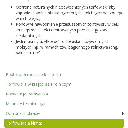
Ochrona naturalnych nieodwodnionych torfowisk, aby
zapobiec uwolnieniu się ogromnych ilości zgromadzonego
w nich węgla;
Ponowne nawodnienie przesuszonych torfowisk, w celu
zmniejszenia ilości emitowanych przez nie gazów
cieplarnianych;
Jeśli musimy użytkować torfowiska – używajmy ich
mokrych! np. w ramach tzw. bagiennego rolnictwa (ang.
paludiculture).
Podłoża ogrodnicze bez torfu
Torfowiska w krajobrazie rolniczym
Konwencja Ramsarska
Meandry terminologii
Ochrona mokradeł
Torfowiska a klimat