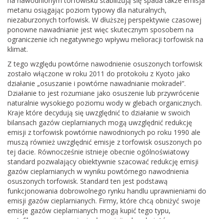
na nawodnionym torfowisku stabilizują się spada także emisja
metanu osiągając poziom typowy dla naturalnych,
niezaburzonych torfowisk. W dłuższej perspektywie czasowej
ponowne nawadnianie jest więc skutecznym sposobem na
ograniczenie ich negatywnego wpływu melioracji torfowisk na
klimat.
Z tego względu powtórne nawodnienie osuszonych torfowisk
zostało włączone w roku 2011 do protokołu z Kyoto jako
działanie „osuszanie i powtórne nawadnianie mokradeł”.
Działanie to jest rozumiane jako osuszenie lub przywrócenie
naturalnie wysokiego poziomu wody w glebach organicznych.
Kraje które decydują się uwzględnić to działanie w swoich
bilansach gazów cieplarnianych mogą uwzględnić redukcję
emisji z torfowisk powtórnie nawodnionych po roku 1990 ale
muszą również uwzględnić emisje z torfowisk osuszonych po
tej dacie. Równocześnie istnieje obecnie ogólnoświatowy
standard pozwalający obiektywnie szacować redukcję emisji
gazów cieplarnianych w wyniku powtórnego nawodnienia
osuszonych torfowisk. Standard ten jest podstawą
funkcjonowania dobrowolnego rynku handlu uprawnieniami do
emisji gazów cieplarnianych. Firmy, które chcą obniżyć swoje
emisje gazów cieplarnianych mogą kupić tego typu,