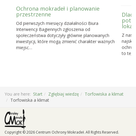
Ochrona mokradeł i planowanie
przestrzenne
Dlacz
potrz
Od pierwszych miesięcy działalności Biura
lokal
Interwencji Bagiennych zgłoszenia od
Z nasz
społeczeństwa dotyczyły głównie planowanych
najskut
inwestycji, które mogą zmienić charakter ważnych
ochronę
miejsc…
to te, 
You are here:
Start
Zgłębiaj wiedzę
Torfowiska a klimat
Torfowiska a klimat
Copyright © 2026 Centrum Ochrony Mokradeł. All Rights Reserved.