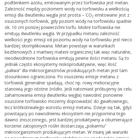
podtlenkiem azotu, emitowanym przez torfowiska jest metan.
Zależność między poziomem wody na torfowisku a wielkością
emisji dla dwutlenku węgla jest prosta – CO
emitowane jest z
2
osuszonych torfowisk, gdy poziom wody na torfowisku spadnie
ok. 10 cm poniżej powierzchni torfu. Mokre torfowiska nie
emitują dwutlenku węgla. W przypadku metanu zależność
wielkości jego emisji od poziomu wody na torfowisku jest nieco
bardziej skomplikowana. Metan powstaje w warunkach
beztlenowych z martwej materii organicznej tak więc naturalne,
nieodwodnione torfowiska emitują pewne ilości metanu. Są to
jednak często ekosystemy niskoproduktywne, więc ilość
„paliwa” dla mikroorganizmów produkujących metan jest tam
stosunkowo ograniczona. Po osuszeniu emisje metanu z
torfowisk generalnie spadają, choć np. rowy melioracyjne
stanowią jego istotne źródło. Jeśli natomiast próbujemy (w celu
zahamowania emisji dwutlenku węgla) nawodnić ponownie
osuszone torfowisko możemy doprowadzić do gwałtownego,
lecz krótkotrwałego wzrostu emisji metanu. Dzieje się tak, gdyż
powstający po nawodnieniu ekosystem nie przypomina tego
dawno zniszczonego, jest bardziej produktywny a obumierające
korzenie zatopionych roślin dostarczają „pokarmu”
mikroorganizmom produkującym metan. W miarę jak warunki