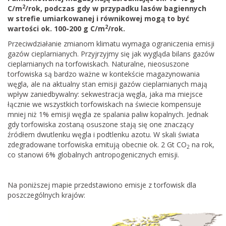
2
C/m
/rok, podczas gdy w przypadku lasów bagiennych
w strefie umiarkowanej i równikowej mogą to być
2
wartości ok. 100-200 g C/m
/rok.
Przeciwdziałanie zmianom klimatu wymaga ograniczenia emisji
gazów cieplarnianych. Przyjrzyjmy się jak wygląda bilans gazów
cieplarnianych na torfowiskach. Naturalne, nieosuszone
torfowiska są bardzo ważne w kontekście magazynowania
węgla, ale na aktualny stan emisji gazów cieplarnianych mają
wpływ zaniedbywalny: sekwestracja węgla, jaka ma miejsce
łącznie we wszystkich torfowiskach na świecie kompensuje
mniej niż 1% emisji węgla ze spalania paliw kopalnych. Jednak
gdy torfowiska zostaną osuszone stają się one znaczący
źródłem dwutlenku węgla i podtlenku azotu. W skali świata
zdegradowane torfowiska emitują obecnie ok. 2 Gt CO
na rok,
2
co stanowi 6% globalnych antropogenicznych emisji.
Na poniższej mapie przedstawiono emisje z torfowisk dla
poszczególnych krajów: