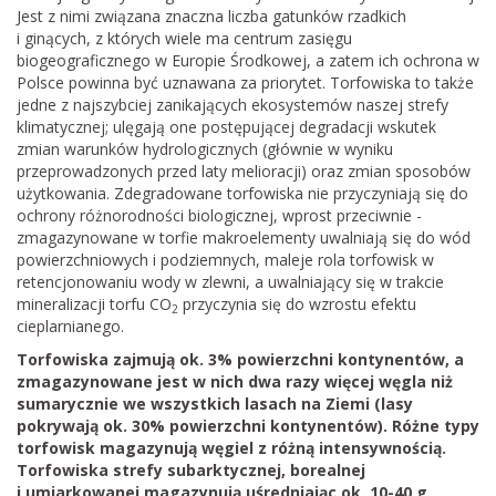
Jest z nimi związana znaczna liczba gatunków rzadkich
i ginących, z których wiele ma centrum zasięgu
biogeograficznego w Europie Środkowej, a zatem ich ochrona w
Polsce powinna być uznawana za priorytet. Torfowiska to także
jedne z najszybciej zanikających ekosystemów naszej strefy
klimatycznej; ulęgają one postępującej degradacji wskutek
zmian warunków hydrologicznych (głównie w wyniku
przeprowadzonych przed laty melioracji) oraz zmian sposobów
użytkowania. Zdegradowane torfowiska nie przyczyniają się do
ochrony różnorodności biologicznej, wprost przeciwnie -
zmagazynowane w torfie makroelementy uwalniają się do wód
powierzchniowych i podziemnych, maleje rola torfowisk w
retencjonowaniu wody w zlewni, a uwalniający się w trakcie
mineralizacji torfu CO
przyczynia się do wzrostu efektu
2
cieplarnianego.
Torfowiska zajmują ok. 3% powierzchni kontynentów, a
zmagazynowane jest w nich dwa razy więcej węgla niż
sumarycznie we wszystkich lasach na Ziemi (lasy
pokrywają ok. 30% powierzchni kontynentów). Różne typy
torfowisk magazynują węgiel z różną intensywnością.
Torfowiska strefy subarktycznej, borealnej
i umiarkowanej magazynują uśredniając ok. 10-40 g