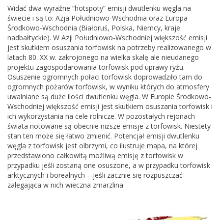
Widać dwa wyraźne “hotspoty” emisji dwutlenku węgla na
świecie i są to: Azja Południowo-Wschodnia oraz Europa
Środkowo-Wschodnia (Białoruś, Polska, Niemcy, kraje
nadbałtyckie). W Azji Południowo-Wschodniej większość emisji
jest skutkiem osuszania torfowisk na potrzeby realizowanego w
latach 80. XX w. zakrojonego na wielka skalę ale nieudanego
projektu zagospodarowania torfowisk pod uprawy ryżu.
Osuszenie ogromnych połaci torfowisk doprowadziło tam do
ogromnych pożarów torfowisk, w wyniku których do atmosfery
uwalniane są duże ilości dwutlenku węgla. W Europie Środkowo-
Wschodniej większość emisji jest skutkiem osuszania torfowisk i
ich wykorzystania na cele rolnicze. W pozostałych rejonach
świata notowane są obecnie niższe emisje z torfowisk. Niestety
stan ten może się łatwo zmienić. Potencjał emisji dwutlenku
węgla z torfowisk jest olbrzymi, co ilustruje mapa, na której
przedstawiono całkowitą możliwą emisję z torfowisk w
przypadku jeśli zostaną one osuszone, a w przypadku torfowisk
arktycznych i borealnych – jeśli zacznie się rozpuszczać
zalegająca w nich wieczna zmarzlina: