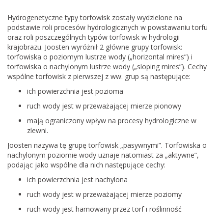
Hydrogenetyczne typy torfowisk zostały wydzielone na
podstawie roli procesów hydrologicznych w powstawaniu torfu
oraz roli poszczególnych typów torfowisk w hydrologii
krajobrazu. Joosten wyróżnił 2 główne grupy torfowisk:
torfowiska o poziomym lustrze wody („horizontal mires”) i
torfowiska o nachylonym lustrze wody („sloping mires”). Cechy
wspólne torfowisk z pierwszej z ww. grup są następujące:
ich powierzchnia jest pozioma
ruch wody jest w przeważającej mierze pionowy
mają ograniczony wpływ na procesy hydrologiczne w
zlewni.
Joosten nazywa tę grupę torfowisk „pasywnymi”. Torfowiska o
nachylonym poziomie wody uznaje natomiast za „aktywne”,
podając jako wspólne dla nich następujące cechy:
ich powierzchnia jest nachylona
ruch wody jest w przeważającej mierze poziomy
ruch wody jest hamowany przez torf i roślinność