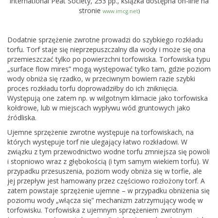
International Peat Society, 253 pp., książka dostępna on-line na
stronie
www.imcg.net
)
Dodatnie sprzężenie zwrotne prowadzi do szybkiego rozkładu
torfu. Torf staje się nieprzepuszczalny dla wody i może się ona
przemieszczać tylko po powierzchni torfowiska. Torfowiska typu
„surface flow mires” mogą występować tylko tam, gdzie poziom
wody obniża się rzadko, w przeciwnym bowiem razie szybki
proces rozkładu torfu doprowadziłby do ich zniknięcia.
Występują one zatem np. w wilgotnym klimacie jako torfowiska
kołdrowe, lub w miejscach wypływu wód gruntowych jako
źródliska.
Ujemne sprzężenie zwrotne występuje na torfowiskach, na
których występuje torf nie ulegający łatwo rozkładowi. W
związku z tym przewodnictwo wodne torfu zmniejsza się powoli
i stopniowo wraz z głębokością (i tym samym wiekiem torfu). W
przypadku przesuszenia, poziom wody obniża się w torfie, ale
jej przepływ jest hamowany przez częściowo rozłożony torf. A
zatem powstaje sprzężenie ujemne – w przypadku obniżenia się
poziomu wody „włącza się” mechanizm zatrzymujący wodę w
torfowisku. Torfowiska z ujemnym sprzężeniem zwrotnym