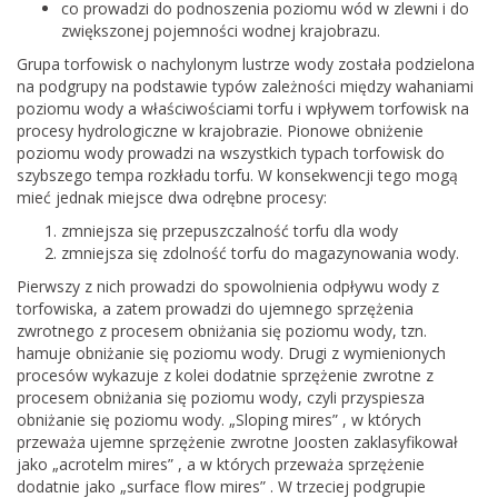
co prowadzi do podnoszenia poziomu wód w zlewni i do
zwiększonej pojemności wodnej krajobrazu.
Grupa torfowisk o nachylonym lustrze wody została podzielona
na podgrupy na podstawie typów zależności między wahaniami
poziomu wody a właściwościami torfu i wpływem torfowisk na
procesy hydrologiczne w krajobrazie. Pionowe obniżenie
poziomu wody prowadzi na wszystkich typach torfowisk do
szybszego tempa rozkładu torfu. W konsekwencji tego mogą
mieć jednak miejsce dwa odrębne procesy:
zmniejsza się przepuszczalność torfu dla wody
zmniejsza się zdolność torfu do magazynowania wody.
Pierwszy z nich prowadzi do spowolnienia odpływu wody z
torfowiska, a zatem prowadzi do ujemnego sprzężenia
zwrotnego z procesem obniżania się poziomu wody, tzn.
hamuje obniżanie się poziomu wody. Drugi z wymienionych
procesów wykazuje z kolei dodatnie sprzężenie zwrotne z
procesem obniżania się poziomu wody, czyli przyspiesza
obniżanie się poziomu wody. „Sloping mires” , w których
przeważa ujemne sprzężenie zwrotne Joosten zaklasyfikował
jako „acrotelm mires” , a w których przeważa sprzężenie
dodatnie jako „surface flow mires” . W trzeciej podgrupie