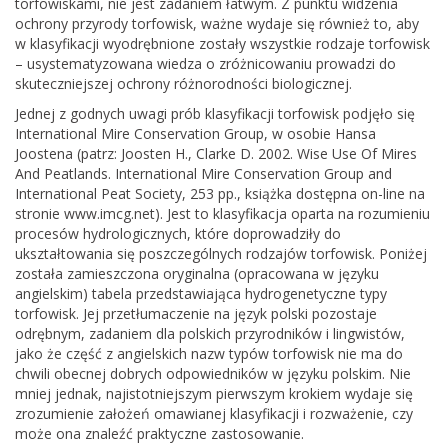
torfowiskami, nie jest zadaniem łatwym. Z punktu widzenia
ochrony przyrody torfowisk, ważne wydaje się również to, aby
w klasyfikacji wyodrębnione zostały wszystkie rodzaje torfowisk
– usystematyzowana wiedza o zróżnicowaniu prowadzi do
skuteczniejszej ochrony różnorodności biologicznej.
Jednej z godnych uwagi prób klasyfikacji torfowisk podjęło się
International Mire Conservation Group, w osobie Hansa
Joostena (patrz: Joosten H., Clarke D. 2002. Wise Use Of Mires
And Peatlands. International Mire Conservation Group and
International Peat Society, 253 pp., książka dostępna on-line na
stronie www.imcg.net). Jest to klasyfikacja oparta na rozumieniu
procesów hydrologicznych, które doprowadziły do
ukształtowania się poszczególnych rodzajów torfowisk. Poniżej
została zamieszczona oryginalna (opracowana w języku
angielskim) tabela przedstawiająca hydrogenetyczne typy
torfowisk. Jej przetłumaczenie na język polski pozostaje
odrębnym, zadaniem dla polskich przyrodników i lingwistów,
jako że część z angielskich nazw typów torfowisk nie ma do
chwili obecnej dobrych odpowiedników w języku polskim. Nie
mniej jednak, najistotniejszym pierwszym krokiem wydaje się
zrozumienie założeń omawianej klasyfikacji i rozważenie, czy
może ona znaleźć praktyczne zastosowanie.