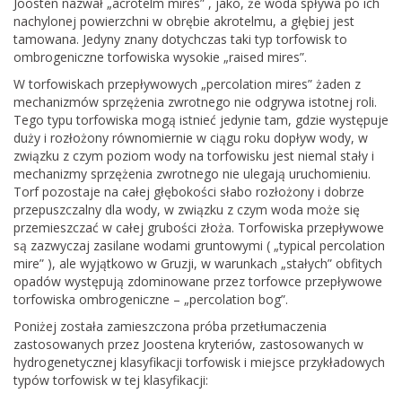
Joosten nazwał „acrotelm mires” , jako, że woda spływa po ich
nachylonej powierzchni w obrębie akrotelmu, a głębiej jest
tamowana. Jedyny znany dotychczas taki typ torfowisk to
ombrogeniczne torfowiska wysokie „raised mires”.
W torfowiskach przepływowych „percolation mires” żaden z
mechanizmów sprzężenia zwrotnego nie odgrywa istotnej roli.
Tego typu torfowiska mogą istnieć jedynie tam, gdzie występuje
duży i rozłożony równomiernie w ciągu roku dopływ wody, w
związku z czym poziom wody na torfowisku jest niemal stały i
mechanizmy sprzężenia zwrotnego nie ulegają uruchomieniu.
Torf pozostaje na całej głębokości słabo rozłożony i dobrze
przepuszczalny dla wody, w związku z czym woda może się
przemieszczać w całej grubości złoża. Torfowiska przepływowe
są zazwyczaj zasilane wodami gruntowymi ( „typical percolation
mire” ), ale wyjątkowo w Gruzji, w warunkach „stałych” obfitych
opadów występują zdominowane przez torfowce przepływowe
torfowiska ombrogeniczne – „percolation bog”.
Poniżej została zamieszczona próba przetłumaczenia
zastosowanych przez Joostena kryteriów, zastosowanych w
hydrogenetycznej klasyfikacji torfowisk i miejsce przykładowych
typów torfowisk w tej klasyfikacji: