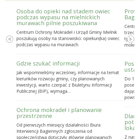
Osoba do opieki nad stadem owiec
Prowa
podczas wypasu na mielnickich
Bagie
murawach pilnie poszukiwana
Centru
Centrum Ochrony Mokradeł i Urząd Gminy Mielnik
trzecie
poszukują osoby na stanowisko: opiekun(ka) owiec
tygodn
podczas wypasu na murawach.
mokrad
Gdzie szukać informacji
Posel
ustaw
Jak wspomnieliśmy wcześniej, informacje na temat
kierunków rozwoju gminy, czy planowanych
Do 16 
inwestycji, warto czerpać z Biuletynu Informacji
posels
Publicznej (BIP), wymaga…
dające
powst
Ochrona mokradeł i planowanie
przestrzenne
Dlacz
potrz
Od pierwszych miesięcy działalności Biura
lokal
Interwencji Bagiennych zgłoszenia od
Z nasz
społeczeństwa dotyczyły głównie planowanych