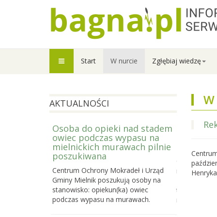
Start
W nurcie
Zgłębiaj wiedzę
W 
AKTUALNOŚCI
Rek
Osoba do opieki nad stadem
Prowadzi
owiec podczas wypasu na
Letniej S
mielnickich murawach pilnie
2026
Centrum
poszukiwana
Centrum Och
paździe
Centrum Ochrony Mokradeł i Urząd
nabór do trze
Henryka
Gminy Mielnik poszukują osoby na
Bagiennej, c
stanowisko: opiekun(ka) owiec
terenowego k
podczas wypasu na murawach.
mokradeł, k