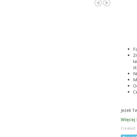
Fa
Zn
ła
s
Ni
M
O
Ce
Jeżeli 
Więcej 
Created: