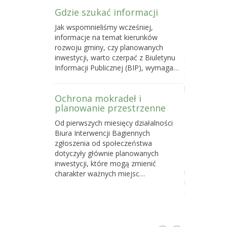
Gdzie szukać informacji
Poselski 
zmianie u
Jak wspomnieliśmy wcześniej,
przyrody
informacje na temat kierunków
Do 16 maja 
rozwoju gminy, czy planowanych
sprawie pose
inwestycji, warto czerpać z Biuletynu
o ochronie p
Informacji Publicznej (BIP), wymaga…
samorządom
powstawani
Ochrona mokradeł i
planowanie przestrzenne
Dlaczego 
Od pierwszych miesięcy działalności
torfowisk
Biura Interwencji Bagiennych
działań o
zgłoszenia od społeczeństwa
społeczno
dotyczyły głównie planowanych
Z naszych d
inwestycji, które mogą zmienić
najskuteczni
charakter ważnych miejsc…
na celu ochr
cennych i waż
gdzie…