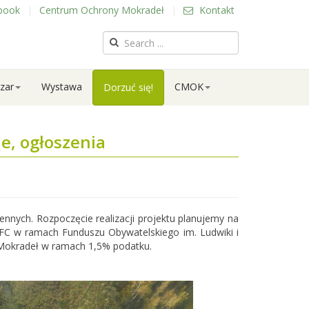
book
|
Centrum Ochrony Mokradeł
|
Kontakt
zar
Wystawa
CMOK
Dorzuć się!
e, ogłoszenia
nnych. Rozpoczęcie realizacji projektu planujemy na
 EFC w ramach Funduszu Obywatelskiego im. Ludwiki i
Mokradeł w ramach 1,5% podatku.