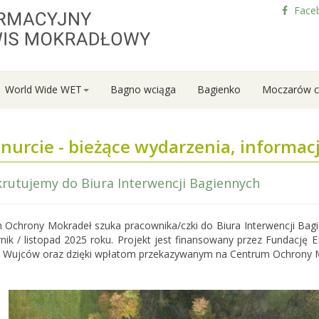
Face
World Wide WET
Bagno wciąga
Bagienko
Moczarów c
nurcie - bieżące wydarzenia, informacj
rutujemy do Biura Interwencji Bagiennych
my nabór do
zkoły Bagiennej
 Ochrony Mokradeł szuka pracownika/czki do Biura Interwencji Bagie
rony Mokradeł otwiera
rnik / listopad 2025 roku. Projekt jest finansowany przez Fundację
ciej edycji Letniej Szkoły
 Wujców oraz dzięki wpłatom przekazywanym na Centrum Ochrony 
zyli tygodniowego
ursu ekologii i ochrony
tóra…