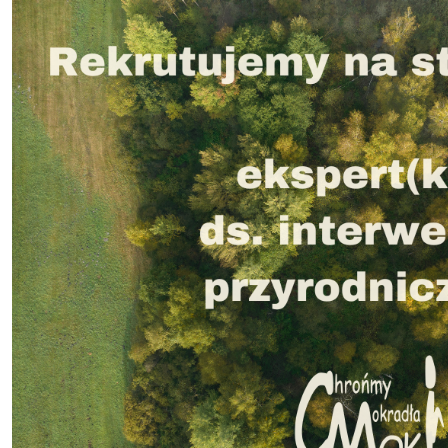
projekt ustawy o
stawy o ochronie
br. możesz zabrać głos w
lskiego projektu ustawy
rzyrody dającej
 prawo blokowania
a…
mokradła i
a potrzebują
ddolnych lokalnych
ści?
oświadczeń wynika, że
ejsze interwencje mające
onę tych niezwykle
nych siedlisk to te,