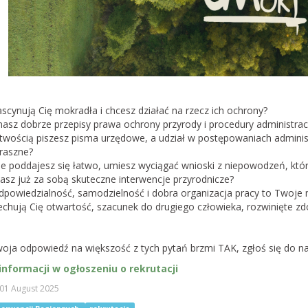
scynują Cię mokradła i chcesz działać na rzecz ich ochrony?
asz dobrze przepisy prawa ochrony przyrody i procedury administracy
twością piszesz pisma urzędowe, a udział w postępowaniach administ
traszne?
e poddajesz się łatwo, umiesz wyciągać wnioski z niepowodzeń, któr
asz już za sobą skuteczne interwencje przyrodnicze?
dpowiedzialność, samodzielność i dobra organizacja pracy to Twoje
chują Cię otwartość, szacunek do drugiego człowieka, rozwinięte zd
Twoja odpowiedź na większość z tych pytań brzmi TAK, zgłoś się do n
informacji w ogłoszeniu o rekrutacji
 01 August 2025