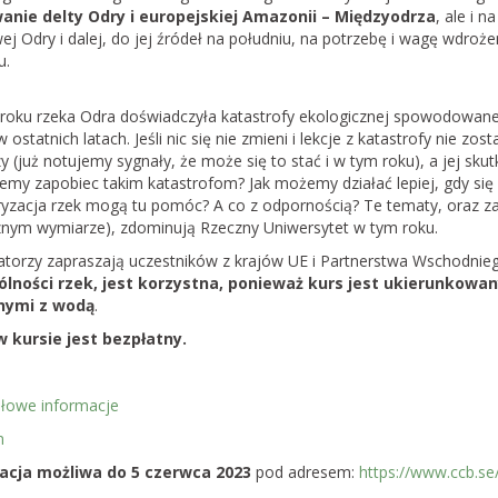
zkoły Bagiennej
nie delty Odry i europejskiej Amazonii – Międzyodrza
, ale i 
j Odry i dalej, do jej źródeł na południu, na potrzebę i wagę wdroż
u.
rony Mokradeł otwiera
ciej edycji Letniej Szkoły
zyli tygodniowego
roku rzeka Odra doświadczyła katastrofy ekologicznej spowodowanej 
ursu ekologii i ochrony
 ostatnich latach. Jeśli nic się nie zmieni i lekcje z katastrofy nie z
tóra…
 (już notujemy sygnały, że może się to stać i w tym roku), a jej sku
emy zapobiec takim katastrofom? Jak możemy działać lepiej, gdy się
ryzacja rzek mogą tu pomóc? A co z odpornością? Te tematy, oraz zaga
projekt ustawy o
znym wymiarze), zdominują Rzeczny Uniwersytet w tym roku.
stawy o ochronie
atorzy zapraszają uczestników z krajów UE i Partnerstwa Wschodnie
lności rzek, jest korzystna, ponieważ kurs jest ukierunkow
br. możesz zabrać głos w
nymi z wodą
.
lskiego projektu ustawy
w kursie jest bezpłatny.
rzyrody dającej
 prawo blokowania
a…
łowe informacje
m
mokradła i
a potrzebują
acja możliwa do 5 czerwca 2023
pod adresem:
https://www.ccb.se/
ddolnych lokalnych