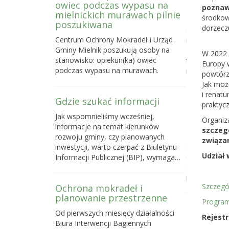
owiec podczas wypasu na
Letniej S
poznawa
mielnickich murawach pilnie
2026
środkowe
poszukiwana
dorzecz
Centrum Och
Centrum Ochrony Mokradeł i Urząd
nabór do trze
Gminy Mielnik poszukują osoby na
Bagiennej, c
W 2022 
stanowisko: opiekun(ka) owiec
terenowego k
Europy w
podczas wypasu na murawach.
mokradeł, k
powtórzy
Jak moż
i renatu
Gdzie szukać informacji
Poselski 
praktyc
zmianie u
Jak wspomnieliśmy wcześniej,
przyrody
Organiz
informacje na temat kierunków
szczegó
Do 16 maja 
rozwoju gminy, czy planowanych
związa
sprawie pose
inwestycji, warto czerpać z Biuletynu
Udział 
o ochronie p
Informacji Publicznej (BIP), wymaga…
samorządom
powstawani
Szczegó
Ochrona mokradeł i
planowanie przestrzenne
Progra
Dlaczego 
Od pierwszych miesięcy działalności
torfowisk
Rejestr
Biura Interwencji Bagiennych
działań o