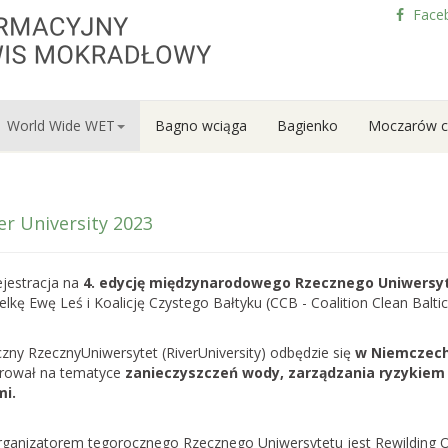
Face
World Wide WET
Bagno wciąga
Bagienko
Moczarów c
er University 2023
ejestracja na
4. edycję międzynarodowego Rzecznego Uniwersy
elkę Ewę Leś i Koalicję Czystego Bałtyku (CCB - Coalition Clean Baltic 
zny RzecznyUniwersytet (RiverUniversity) odbędzie się
w Niemczech,
rował na tematyce
zanieczyszczeń wody, zarządzania ryzykiem
i.
my nabór do
ganizatorem tegorocznego Rzecznego Uniwersytetu jest Rewilding Od