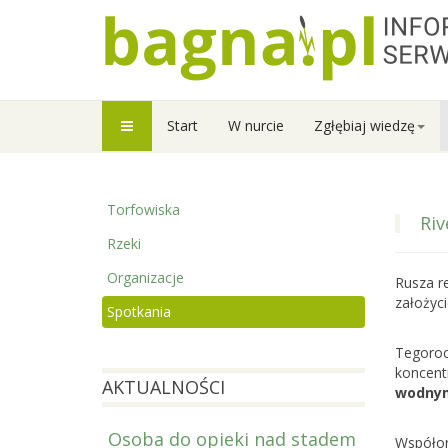
Start
W nurcie
Zgłębiaj wiedzę
Torfowiska
Riv
Rzeki
Organizacje
Rusza r
założyci
Spotkania
Tegoroc
koncent
AKTUALNOŚCI
wodnym
Osoba do opieki nad stadem
Prowadzi
Współor