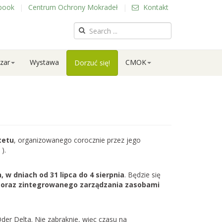
book
|
Centrum Ochrony Mokradeł
|
Kontakt
zar
Wystawa
CMOK
Dorzuć się!
tetu
, organizowanego corocznie przez jego
).
 w dniach od 31 lipca do 4 sierpnia
. Będzie się
 oraz zintegrowanego zarządzania zasobami
er Delta. Nie zabraknie, więc czasu na