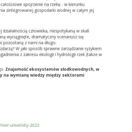
na całościowe spojrzenie na rzekę - w kierunku
enia zintegrowanej gospodarki wodnej w całym jej
działalnością człowieka, niespotykaną w skali
ostaną wyciągnięte, dramatyczny scenariusz się
tki pozostaną z nami na długo.
 zdarzą? W jaki sposób sprawne zarządzanie ryzykiem
dnienia z zakresu ekologii i hydrologii rzek (także w
go.
Znajomość ekosystemów słodkowodnych, w
any na wymianę wiedzy między sektorami
river-university-2023