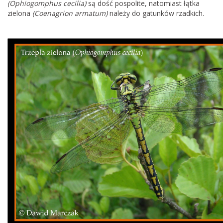
(Ophiogomphus cecilia)
są dość pospolite, natomiast łątka
zielona
(Coenagrion armatum)
należy do gatunków rzadkich.