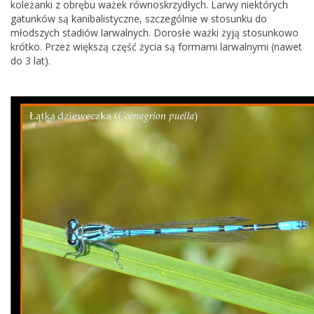
koleżanki z obrębu ważek równoskrzydłych. Larwy niektórych
gatunków są kanibalistyczne, szczególnie w stosunku do
młodszych stadiów larwalnych. Dorosłe ważki żyją stosunkowo
krótko. Przez większą część życia są formami larwalnymi (nawet
do 3 lat).