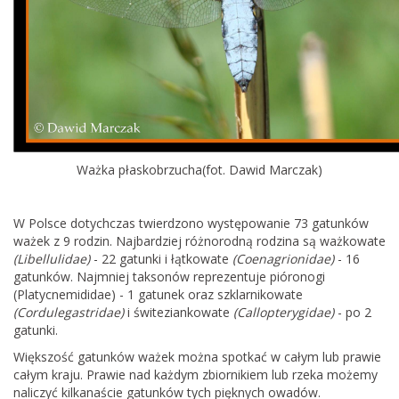
Ważka płaskobrzucha(fot. Dawid Marczak)
W Polsce dotychczas twierdzono występowanie 73 gatunków
ważek z 9 rodzin. Najbardziej różnorodną rodzina są ważkowate
(Libellulidae)
- 22 gatunki i łątkowate
(Coenagrionidae)
- 16
gatunków. Najmniej taksonów reprezentuje pióronogi
(Platycnemididae) - 1 gatunek oraz szklarnikowate
(Cordulegastridae)
i świteziankowate
(Callopterygidae)
- po 2
gatunki.
Większość gatunków ważek można spotkać w całym lub prawie
całym kraju. Prawie nad każdym zbiornikiem lub rzeka możemy
naliczyć kilkanaście gatunków tych pięknych owadów.