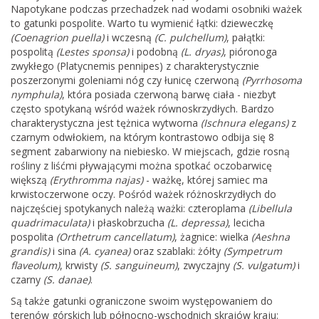
Napotykane podczas przechadzek nad wodami osobniki ważek
to gatunki pospolite. Warto tu wymienić łątki: dzieweczkę
(Coenagrion puella)
i wczesną
(C. pulchellum)
, pałątki:
pospolitą
(Lestes sponsa)
i podobną
(L. dryas)
, pióronoga
zwykłego (Platycnemis pennipes) z charakterystycznie
poszerzonymi goleniami nóg czy łunicę czerwoną
(Pyrrhosoma
nymphula)
, która posiada czerwoną barwę ciała - niezbyt
często spotykaną wśród ważek równoskrzydłych. Bardzo
charakterystyczna jest tężnica wytworna
(Ischnura elegans)
z
czarnym odwłokiem, na którym kontrastowo odbija się 8
segment zabarwiony na niebiesko. W miejscach, gdzie rosną
rośliny z liśćmi pływającymi można spotkać oczobarwicę
większą
(Erythromma najas)
- ważkę, której samiec ma
krwistoczerwone oczy. Pośród ważek różnoskrzydłych do
najczęściej spotykanych należą ważki: czteroplama
(Libellula
quadrimaculata)
i płaskobrzucha
(L. depressa)
, lecicha
pospolita
(Orthetrum cancellatum)
, żagnice: wielka
(Aeshna
grandis)
i sina
(A. cyanea)
oraz szablaki: żółty
(Sympetrum
flaveolum)
, krwisty
(S. sanguineum)
, zwyczajny
(S. vulgatum)
i
czarny
(S. danae)
.
Są także gatunki ograniczone swoim występowaniem do
terenów górskich lub północno-wschodnich skrajów kraju: