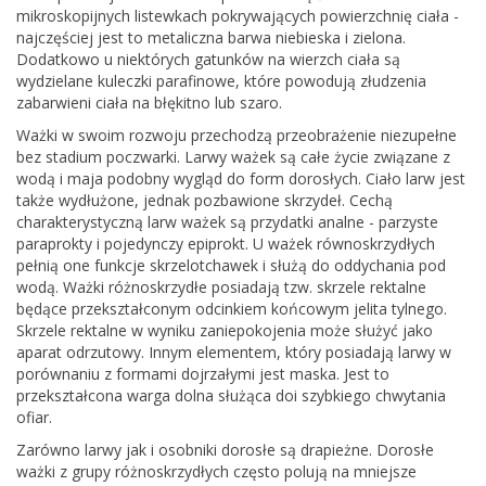
mikroskopijnych listewkach pokrywających powierzchnię ciała -
najczęściej jest to metaliczna barwa niebieska i zielona.
Dodatkowo u niektórych gatunków na wierzch ciała są
wydzielane kuleczki parafinowe, które powodują złudzenia
zabarwieni ciała na błękitno lub szaro.
Ważki w swoim rozwoju przechodzą przeobrażenie niezupełne
bez stadium poczwarki. Larwy ważek są całe życie związane z
wodą i maja podobny wygląd do form dorosłych. Ciało larw jest
także wydłużone, jednak pozbawione skrzydeł. Cechą
charakterystyczną larw ważek są przydatki analne - parzyste
paraprokty i pojedynczy epiprokt. U ważek równoskrzydłych
pełnią one funkcje skrzelotchawek i służą do oddychania pod
wodą. Ważki różnoskrzydłe posiadają tzw. skrzele rektalne
będące przekształconym odcinkiem końcowym jelita tylnego.
Skrzele rektalne w wyniku zaniepokojenia może służyć jako
aparat odrzutowy. Innym elementem, który posiadają larwy w
porównaniu z formami dojrzałymi jest maska. Jest to
przekształcona warga dolna służąca doi szybkiego chwytania
ofiar.
Zarówno larwy jak i osobniki dorosłe są drapieżne. Dorosłe
ważki z grupy różnoskrzydłych często polują na mniejsze