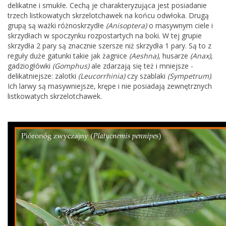
delikatne i smukłe. Cechą je charakteryzująca jest posiadanie
trzech listkowatych skrzelotchawek na końcu odwłoka. Drugą
grupą są ważki różnoskrzydłe
(Anisoptera)
o masywnym ciele i
skrzydłach w spoczynku rozpostartych na boki. W tej grupie
skrzydła 2 pary są znacznie szersze niż skrzydła 1 pary. Są to z
reguły duże gatunki takie jak żagnice
(Aeshna)
, husarze
(Anax)
,
gadziogłówki
(Gomphus)
ale zdarzają się też i mniejsze -
delikatniejsze: zalotki
(Leucorrhinia)
czy szablaki
(Sympetrum)
.
Ich larwy są masywniejsze, krępe i nie posiadają zewnętrznych
listkowatych skrzelotchawek.