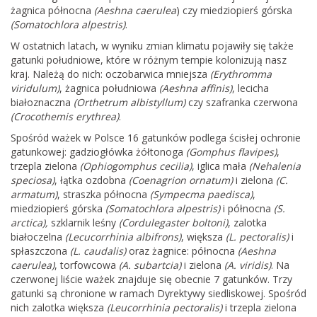
żagnica północna
(Aeshna caerulea
) czy miedziopierś górska
(Somatochlora alpestris)
.
W ostatnich latach, w wyniku zmian klimatu pojawiły się także
gatunki południowe, które w różnym tempie kolonizują nasz
kraj. Należą do nich: oczobarwica mniejsza
(Erythromma
viridulum)
, żagnica południowa
(Aeshna affinis)
, lecicha
białoznaczna
(Orthetrum albistyllum)
czy szafranka czerwona
(Crocothemis erythrea)
.
Spośród ważek w Polsce 16 gatunków podlega ścisłej ochronie
gatunkowej: gadziogłówka żółtonoga
(Gomphus flavipes)
,
trzepla zielona
(Ophiogomphus cecilia)
, iglica mała
(Nehalenia
speciosa)
, łątka ozdobna
(Coenagrion ornatum)
i zielona
(C.
armatum)
, straszka północna
(Sympecma paedisca)
,
miedziopierś górska
(Somatochlora alpestris)
i północna
(S.
arctica),
szklarnik leśny
(Cordulegaster boltoni)
, zalotka
białoczelna
(Lecucorrhinia albifrons)
, większa
(L. pectoralis)
i
spłaszczona
(L. caudalis)
oraz żagnice: północna
(Aeshna
caerulea)
, torfowcowa
(A. subartcia)
i zielona
(A. viridis)
. Na
czerwonej liście ważek znajduje się obecnie 7 gatunków. Trzy
gatunki są chronione w ramach Dyrektywy siedliskowej. Spośród
nich zalotka większa
(Leucorrhinia pectoralis)
i trzepla zielona