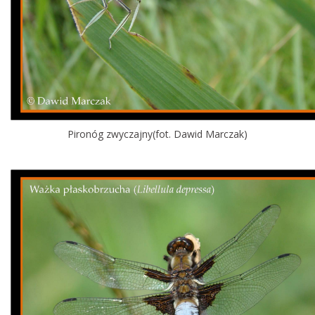
Pironóg zwyczajny(fot. Dawid Marczak)