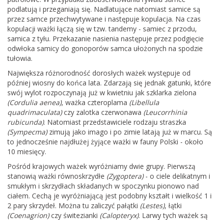
podlatują i przeganiają się. Nadlatujące natomiast samice są
przez samce przechwytywane i następuje kopulacja. Na czas
kopulacji ważki łączą się w tzw. tandemy - samiec z przodu,
samica z tyłu. Przekazanie nasienia następuje przez podgięcie
odwłoka samicy do gonoporów samca ułożonych na spodzie
tułowia.
Największa różnorodność dorosłych ważek występuje od
później wiosny do końca lata. Zdarzają się jednak gatunki, które
swój wylot rozpoczynają już w kwietniu jak szklarka zielona
(Cordulia aenea)
, ważka czteroplama
(Libellula
quadrimaculata)
czy zalotka czerwonawa
(Leucorrhinia
rubicunda)
. Natomiast przedstawiciele rodzaju straszka
(Sympecma)
zimują jako imago i po zimie latają już w marcu. Są
to jednocześnie najdłużej żyjące ważki w fauny Polski - około
10 miesięcy.
Pośród krajowych ważek wyróżniamy dwie grupy. Pierwszą
stanowią ważki równoskrzydłe
(Zygoptera)
- o ciele delikatnym i
smukłym i skrzydłach składanych w spoczynku pionowo nad
ciałem. Cechą je wyróżniającą jest podobny kształt i wielkość 1 i
2 pary skrzydeł. Można tu zaliczyć pałątki
(Lestes)
, łątki
(Coenagrion)
czy świtezianki
(Calopteryx)
. Larwy tych ważek są