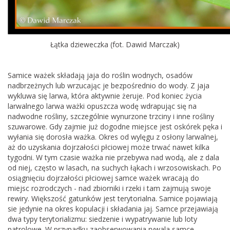
Łątka dzieweczka (fot. Dawid Marczak)
Samice ważek składają jaja do roślin wodnych, osadów
nadbrzeżnych lub wrzucając je bezpośrednio do wody. Z jaja
wykluwa się larwa, która aktywnie żeruje. Pod koniec życia
larwalnego larwa ważki opuszcza wodę wdrapując się na
nadwodne rośliny, szczególnie wynurzone trzciny i inne rośliny
szuwarowe. Gdy zajmie już dogodne miejsce jest oskórek pęka i
wyłania się dorosła ważka. Okres od wylęgu z osłony larwalnej,
aż do uzyskania dojrzałości płciowej może trwać nawet kilka
tygodni. W tym czasie ważka nie przebywa nad wodą, ale z dala
od niej, często w lasach, na suchych łąkach i wrzosowiskach. Po
osiągnięciu dojrzałości płciowej samce ważek wracają do
miejsc rozrodczych - nad zbiorniki i rzeki i tam zajmują swoje
rewiry. Większość gatunków jest terytorialna. Samice pojawiają
sie jedynie na okres kopulacji i składania jaj. Samce przejawiają
dwa typy terytorializmu: siedzenie i wypatrywanie lub loty
patrolowe. W przypadku zaobserwowania rywala samce