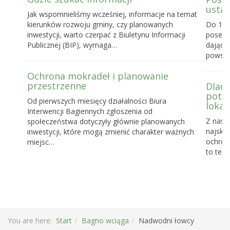
ustaw
Jak wspomnieliśmy wcześniej, informacje na temat
kierunków rozwoju gminy, czy planowanych
Do 16 
inwestycji, warto czerpać z Biuletynu Informacji
posels
Publicznej (BIP), wymaga…
dające
powst
Ochrona mokradeł i planowanie
przestrzenne
Dlacz
potrz
Od pierwszych miesięcy działalności Biura
lokal
Interwencji Bagiennych zgłoszenia od
Z nasz
społeczeństwa dotyczyły głównie planowanych
najskut
inwestycji, które mogą zmienić charakter ważnych
ochronę
miejsc…
to te, 
You are here:
Start
Bagno wciąga
Nadwodni łowcy