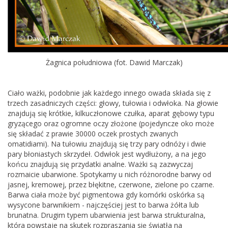
Żagnica południowa (fot. Dawid Marczak)
Ciało ważki, podobnie jak każdego innego owada składa się z
trzech zasadniczych części: głowy, tułowia i odwłoka. Na głowie
znajdują się krótkie, kilkuczłonowe czułka, aparat gębowy typu
gryzącego oraz ogromne oczy złożone (pojedyncze oko może
się składać z prawie 30000 oczek prostych zwanych
omatidiami). Na tułowiu znajdują się trzy pary odnóży i dwie
pary błoniastych skrzydeł. Odwłok jest wydłużony, a na jego
końcu znajdują się przydatki analne. Ważki są zazwyczaj
rozmaicie ubarwione. Spotykamy u nich różnorodne barwy od
jasnej, kremowej, przez błękitne, czerwone, zielone po czarne.
Barwa ciała może być pigmentowa gdy komórki oskórka są
wysycone barwnikiem - najczęściej jest to barwa żółta lub
brunatna. Drugim typem ubarwienia jest barwa strukturalna,
która powstaje na skutek rozpraszania się światła na