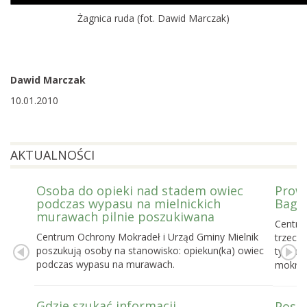
Żagnica ruda (fot. Dawid Marczak)
Dawid Marczak
10.01.2010
AKTUALNOŚCI
Osoba do opieki nad stadem owiec
Prowa
podczas wypasu na mielnickich
Bagie
murawach pilnie poszukiwana
Centru
Centrum Ochrony Mokradeł i Urząd Gminy Mielnik
trzecie
poszukują osoby na stanowisko: opiekun(ka) owiec
tygodn
podczas wypasu na murawach.
mokrad
Gdzie szukać informacji
Posel