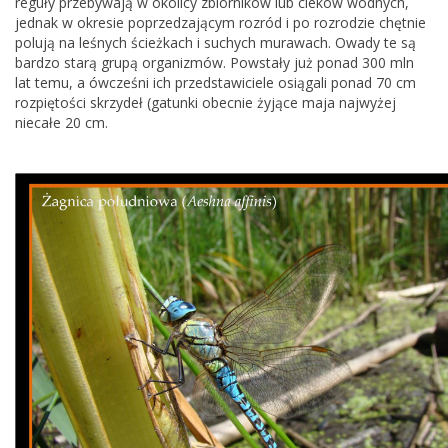
reguły przebywają w okolicy zbiorników lub cieków wodnych,
jednak w okresie poprzedzającym rozród i po rozrodzie chętnie
polują na leśnych ścieżkach i suchych murawach. Owady te są
bardzo starą grupą organizmów. Powstały już ponad 300 mln
lat temu, a ówcześni ich przedstawiciele osiągali ponad 70 cm
rozpiętości skrzydeł (gatunki obecnie żyjące maja najwyżej
niecałe 20 cm.