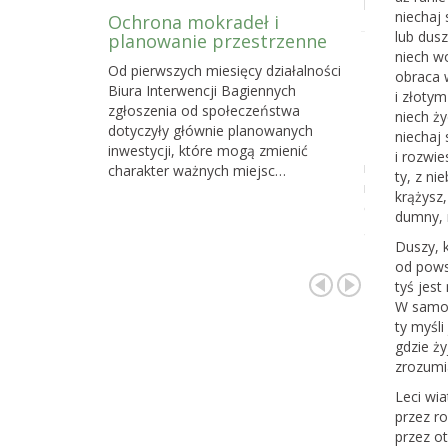
powstawani
niechaj 
Ochrona mokradeł i
lub dusz
planowanie przestrzenne
niech wo
Dlaczego 
Od pierwszych miesięcy działalności
obraca w
torfowisk
Biura Interwencji Bagiennych
działań o
i złotym
zgłoszenia od społeczeństwa
społeczno
niech ży
dotyczyły głównie planowanych
niechaj 
Z naszych d
inwestycji, które mogą zmienić
i rozwie
najskuteczni
charakter ważnych miejsc…
ty, z ni
na celu ochr
krążysz,
cennych i waż
dumny, 
gdzie…
Duszy, 
od pows
tyś jest
W samot
ty myśli
gdzie ży
zrozumia
Leci wia
przez ro
przez ot