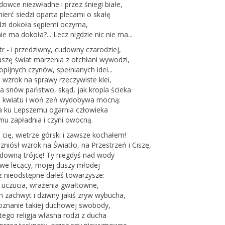
dowce niezwładne i przez śniegi białe,
ierć siedzi oparta plecami o skałę
dzi dokoła sępiemi oczyma,
nie ma dokoła?... Lecz nigdzie nic nie ma...
tr - i przedziwny, cudowny czarodziej,
uszę świat marzenia z otchłani wywodzi,
opijnych czynów, spełnianych idei...
i wzrok na sprawy rzeczywiste klei,
a snów państwo, skąd, jak kropla ścieka
ch kwiatu i woń zeń wydobywa mocną:
a ku Lepszemu ogarnia człowieka
mu zapładnia i czyni owocną.
cię, wietrze górski i zawsze kochałem!
zniósł wzrok na Światło, na Przestrzeń i Ciszę,
udowną trójcę! Ty niegdyś nad wody
we lecący, mojej duszy młodej
uż nieodstępne dałeś towarzysze:
e uczucia, wrażenia gwałtowne,
h zachwyt i dziwny jakiś zryw wybucha,
poznanie takiej duchowej swobody,
 tego religja własna rodzi z ducha