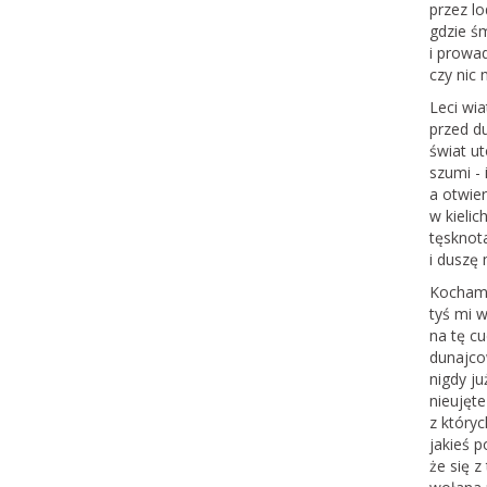
przez lo
gdzie śm
i prowa
czy nic 
Leci wia
przed d
świat ut
szumi - 
a otwier
w kieli
tęsknot
i duszę 
Kocham 
tyś mi w
na tę c
dunajco
nigdy j
nieujęt
z któryc
jakieś 
że się z