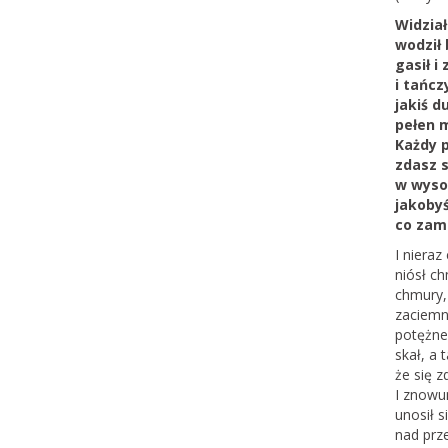
Widział
wodził 
gasił i
i tańcz
jakiś d
pełen m
Każdy p
zdasz s
w wyso
jakoby
co zami
I nieraz
niósł ch
chmury, 
zaciemn
potężne
skał, a
że się z
I znowum
unosił s
nad prz