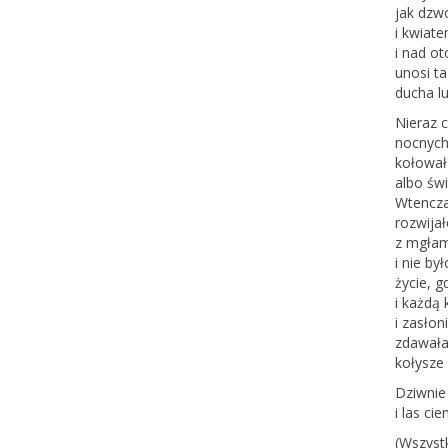
jak dzw
i kwiate
i nad ot
unosi ta
ducha lu
Nieraz 
nocnych 
kołował 
albo św
Wtenczas
rozwijał
z mgłami
i nie by
życie, g
i każdą 
i zasło
zdawała 
kołysze 
Dziwnie
i las ci
(Wszystk