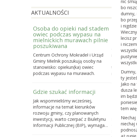
nic śmią
bo niszc
AKTUALNOŚCI
dumny, 
bo przep
i nigdzie
Osoba do opieki nad stadem
Prowadzi
Wieczny 
owiec podczas wypasu na
Letniej S
lecisz p
mielnickich murawach pilnie
2026
i niczem
poszukiwana
Centrum Och
wszystk
Centrum Ochrony Mokradeł i Urząd
nabór do trze
pustynie
Gminy Mielnik poszukują osoby na
Bagiennej, c
wszystk
stanowisko: opiekun(ka) owiec
terenowego k
Dumny, 
podczas wypasu na murawach.
mokradeł, k
ty jeste
Jako na
dusza le
Gdzie szukać informacji
Poselski 
im będzi
zmianie u
Jak wspomnieliśmy wcześniej,
poniesie
przyrody
informacje na temat kierunków
tem więc
Do 16 maja 
rozwoju gminy, czy planowanych
Niechaj 
sprawie pose
inwestycji, warto czerpać z Biuletynu
niechaj
o ochronie p
Informacji Publicznej (BIP), wymaga…
podnosz
samorządom
aż runie