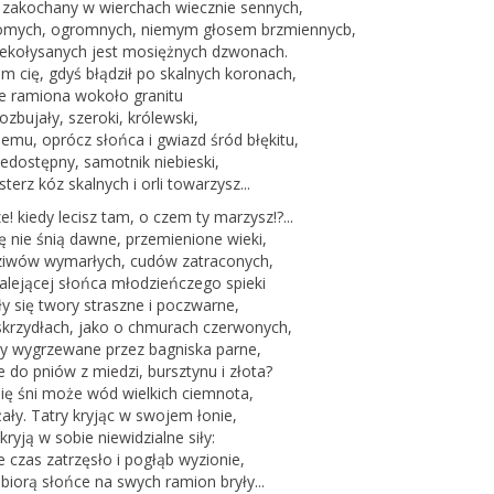
 zakochany w wierchach wiecznie sennych,
omych, ogromnych, niemym głosem brzmiennycb,
niekołysanych jest mosiężnych dzwonach.
m cię, gdyś błądził po skalnych koronach,
ne ramiona wokoło granitu
rozbujały, szeroki, królewski,
emu, oprócz słońca i gwiazd śród błękitu,
iedostępny, samotnik niebieski,
sterz kóz skalnych i orli towarzysz...
e! kiedy lecisz tam, o czem ty marzysz!?...
ię nie śnią dawne, przemienione wieki,
ziwów wymarłych, cudów zatraconych,
alejącej słońca młodzieńczego spieki
y się twory straszne i poczwarne,
 skrzydłach, jako o chmurach czerwonych,
ry wygrzewane przez bagniska parne,
do pniów z miedzi, bursztynu i złota?
 się śni może wód wielkich ciemnota,
żały. Tatry kryjąc w swojem łonie,
 kryją w sobie niewidzialne siły:
e czas zatrzęsło i pogłąb wyzionie,
 biorą słońce na swych ramion bryły...