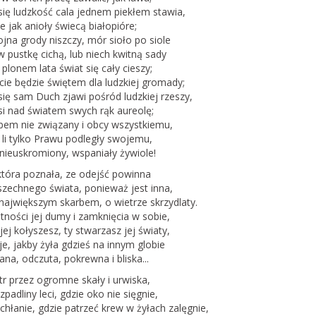
a…
się ludzkość cala jednem piekłem stawia,
e jak anioły świecą białopióre;
jna grody niszczy, mór sioło po siole
mokradła i
 pustkę cichą, lub niech kwitną sady
a potrzebują
ddolnych lokalnych
 plonem lata świat się cały cieszy;
ści?
cie będzie świętem dla ludzkiej gromady;
się sam Duch zjawi pośród ludzkiej rzeszy,
oświadczeń wynika, że
si nad światem swych rąk aureolę;
ejsze interwencje mające
ebem nie związany i obcy wszystkiemu,
onę tych niezwykle
 li tylko Prawu podległy swojemu,
nych siedlisk to te,
nieuskromiony, wspaniały żywiole!
która poznała, ze odejść powinna
zechnego świata, ponieważ jest inna,
 największym skarbem, o wietrze skrzydlaty.
ności jej dumy i zamknięcia w sobie,
 jej kołyszesz, ty stwarzasz jej światy,
je, jakby żyła gdzieś na innym globie
na, odczuta, pokrewna i bliska...
tr przez ogromne skały i urwiska,
zpadliny leci, gdzie oko nie sięgnie,
chłanie, gdzie patrzeć krew w żyłach zalęgnie,