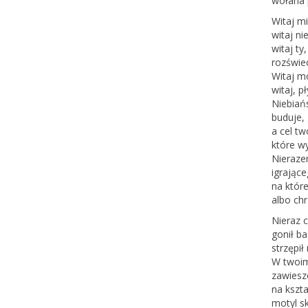
wołana 
Witaj mi
witaj n
witaj ty
rozświec
Witaj mo
witaj, p
Niebiańs
buduje, 
a cel tw
które wy
Nieraze
igrając
na któr
albo ch
Nieraz c
gonił b
strzępi
W twoim
zawiesz
na kszta
motyl sk