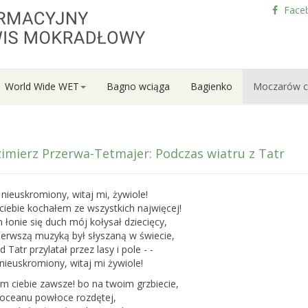
Face
World Wide WET
Bagno wciąga
Bagienko
Moczarów c
imierz Przerwa-Tetmajer: Podczas wiatru z Tatr
nieuskromiony, witaj mi, żywiole!
ciebie kochałem ze wszystkich najwięcej!
łonie się duch mój kołysał dziecięcy,
ierwszą muzyką był słyszaną w świecie,
d Tatr przylatał przez lasy i pole - -
nieuskromiony, witaj mi żywiole!
m ciebie zawsze! bo na twoim grzbiecie,
 oceanu powłoce rozdętej,