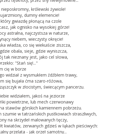
przez tęsknoty, przez sny niewymowne...
 nieposkromny, królewski żywiole!
ieujarzmiony, dumny elemencie!
, który gwiazdę płonącą na czole
asz, jak ognisko na wysokiej górze!
cy astralna, najczystsza w naturze,
łynący niebem, wieczysty okręcie!
ka władza, co się wiekuiście ziszcza,
gdzie obala, sieje, gdzie wyniszcza,
ój tak nieznany jest, jako cel słowa,
rzekło: "Stań się!..."
m cię w borze
ego widział z wysmukłem źdźbłem trawy,
em się bujała ćma szaro-róźowa,
rząszczyk w złocistym, świecącym pancerzu.
iebie widziałem, jakoś na jeziorze
ańki powietrzne, lub mech czerwonawy
ł na stawów górskich kamiennem pobrzeżu.
 szumie w tatrzańskich pustkowiach straszliwych,
ony na skrzydeł malowanych tęczy,
łt kwiatów, zerwanych gdzieś w łąkach pieściwych:
alny przelata - jak orzeł samotny...