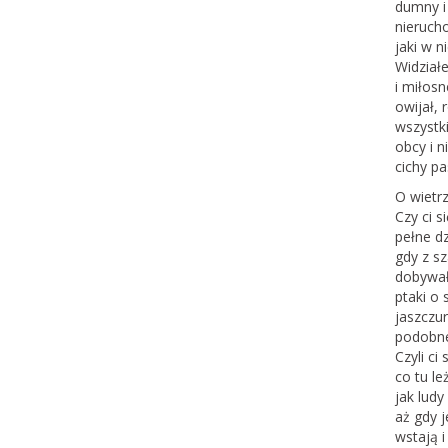
dumny i
nieruch
jaki w 
Widziałe
i miłos
owijał, 
wszystki
obcy i n
cichy pa
O wietrz
Czy ci s
pełne d
gdy z sz
dobywał
ptaki o
jaszczu
podobne 
Czyli ci
co tu le
jak ludy
aż gdy j
wstają i