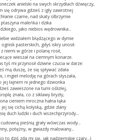
oneczek anielski na swych skrzydłach dźwięczy,
m się odrywa gdzieś z igły zawrotnej
chłanie czarne, nad skaty olbrzymie
 ptaszyna maleńka i dzika
dzkiego, jako niebios wędrownika...
ciebie widziałem błądzącego w dymie
ognisk pasterskich, gdyś iskry unosił.
z niemi w górze i polanę rosił,
iecące wieszał na ciemnym konarze.
 tyś mi przynosił dziwne czucia w darze:
eś mą duszę, że się spływać zdała
, i mgieł melodję na górach słyszała,
ło jej łajnem ni jednego dzwonka
dzieś zawieszone na turni oślizłej,
kroplę znała, co z siklawy bryzły,
niona cieniem mroczna halna łąka
jej się cichą kołyską, gdzie zlany
się duch ludzki i duch wszechprzyrody...
 cudowną pieśnią grały wówczas wody...
emny, potężny, w gwiazdy malowany...
o to dziś zda mi się, jak nadziemskie czary...)