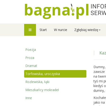
Start
W nurcie
Zgłębiaj wiedzę
Poezja
Kaz
Proza
Dramat
Dumny, 
zawsze 
Torfowiska, uroczyska
na twem 
tyś mi p
Rozlewiska, łąki
kiedyś o
Mieszkańcy mokradeł
dumny, 
Kochałe
Inne
jako na