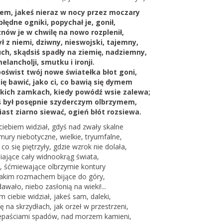
em, jakeś nieraz w nocy przez moczary
błędne ogniki, popychał je, gonił,
 znów je w chwilę na nowo rozplenił,
ył z niemi, dziwny, nieswojski, tajemny,
uch, skądsiś spadły na ziemię, nadziemny,
elancholji, smutku i ironji.
oświst twój nowe światełka błot goni,
ię bawić, jako ci, co bawią się dymem
kich zamkach, kiedy powódź wsie zalewa;
ś był posępnie szyderczym olbrzymem,
ast ziarno siewać, ogień błót rozsiewa.
 ciebiem widział, gdyś nad zwały skalne
mury niebotyczne, wielkie, tryumfalne,
co się piętrzyły, gdzie wzrok nie dolała,
iające cały widnookrąg świata,
, śćmiewające olbrzymie kontury
 takim rozmachem bijące do góry,
dawało, niebo zasłonią na wieki!...
 ciebie widział, jakeś sam, daleki,
ię na skrzydłach, jak orzeł w przestrzeni,
epaściami spadów, nad morzem kamieni,