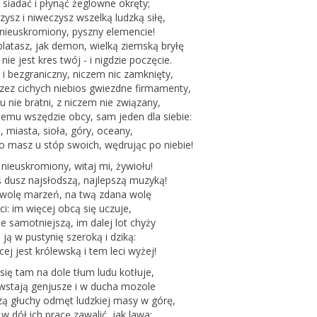
 siadać i płynąć żeglowne okręty;
zysz i niweczysz wszelką ludzką siłę,
nieuskromiony, pyszny elemencie!
latasz, jak demon, wielką ziemską bryłę
 nie jest kres twój - i nigdzie poczęcie.
my nabór do
i bezgraniczny, niczem nic zamknięty,
zkoły Bagiennej
rzez cichych niebios gwiezdne firmamenty,
u nie bratni, z niczem nie związany,
rony Mokradeł otwiera
iemu wszędzie obcy, sam jeden dla siebie:
ciej edycji Letniej Szkoły
, miasta, sioła, góry, oceany,
zyli tygodniowego
o masz u stóp swoich, wędrując po niebie!
ursu ekologii i ochrony
nieuskromiony, witaj mi, żywiołu!
tóra…
ś dusz najsłodszą, najlepszą muzyką!
 wolę marzeń, na twą zdana wolę
ci: im więcej obcą się uczuje,
projekt ustawy o
e samotniejszą, im dalej lot chyży
stawy o ochronie
 ją w pustynię szeroką i dziką:
ej jest królewską i tem leci wyżej!
br. możesz zabrać głos w
się tam na dole tłum ludu kotłuje,
lskiego projektu ustawy
 wstają genjusze i w ducha mozole
rzyrody dającej
ą głuchy odmęt ludzkiej masy w górę,
 prawo blokowania
 w dół ich pracę zawalić, jak lawa;