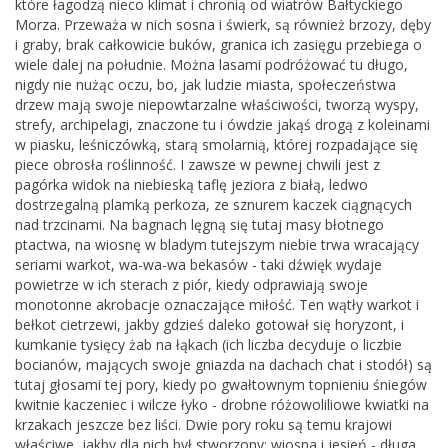
które łagodzą nieco klimat i chronią od wiatrów Bałtyckiego
Morza. Przeważa w nich sosna i świerk, są również brzozy, dęby
i graby, brak całkowicie buków, granica ich zasięgu przebiega o
wiele dalej na południe. Można lasami podróżować tu długo,
nigdy nie nużąc oczu, bo, jak ludzie miasta, społeczeństwa
drzew mają swoje niepowtarzalne właściwości, tworzą wyspy,
strefy, archipelagi, znaczone tu i ówdzie jakąś drogą z koleinami
w piasku, leśniczówką, starą smolarnią, której rozpadające się
piece obrosła roślinność. I zawsze w pewnej chwili jest z
pagórka widok na niebieską taflę jeziora z białą, ledwo
dostrzegalną plamką perkoza, ze sznurem kaczek ciągnących
nad trzcinami. Na bagnach lęgną się tutaj masy błotnego
ptactwa, na wiosnę w bladym tutejszym niebie trwa wracający
seriami warkot, wa-wa-wa bekasów - taki dźwięk wydaje
powietrze w ich sterach z piór, kiedy odprawiają swoje
monotonne akrobacje oznaczające miłość. Ten wątły warkot i
bełkot cietrzewi, jakby gdzieś daleko gotował się horyzont, i
kumkanie tysięcy żab na łąkach (ich liczba decyduje o liczbie
bocianów, mających swoje gniazda na dachach chat i stodół) są
tutaj głosami tej pory, kiedy po gwałtownym topnieniu śniegów
kwitnie kaczeniec i wilcze łyko - drobne różowoliliowe kwiatki na
krzakach jeszcze bez liści. Dwie pory roku są temu krajowi
właściwe, jakby dla nich był stworzony: wiosna i jesień - długa,