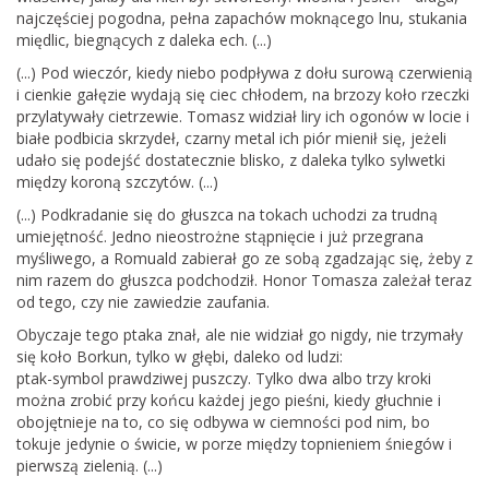
najczęściej pogodna, pełna zapachów moknącego lnu, stukania
międlic, biegnących z daleka ech. (...)
(...) Pod wieczór, kiedy niebo podpływa z dołu surową czerwienią
i cienkie gałęzie wydają się ciec chłodem, na brzozy koło rzeczki
przylatywały cietrzewie. Tomasz widział liry ich ogonów w locie i
białe podbicia skrzydeł, czarny metal ich piór mienił się, jeżeli
udało się podejść dostatecznie blisko, z daleka tylko sylwetki
między koroną szczytów. (...)
(...) Podkradanie się do głuszca na tokach uchodzi za trudną
umiejętność. Jedno nieostrożne stąpnięcie i już przegrana
myśliwego, a Romuald zabierał go ze sobą zgadzając się, żeby z
nim razem do głuszca podchodził. Honor Tomasza zależał teraz
od tego, czy nie zawiedzie zaufania.
Obyczaje tego ptaka znał, ale nie widział go nigdy, nie trzymały
się koło Borkun, tylko w głębi, daleko od ludzi:
ptak-symbol prawdziwej puszczy. Tylko dwa albo trzy kroki
można zrobić przy końcu każdej jego pieśni, kiedy głuchnie i
obojętnieje na to, co się odbywa w ciemności pod nim, bo
tokuje jedynie o świcie, w porze między topnieniem śniegów i
pierwszą zielenią. (...)