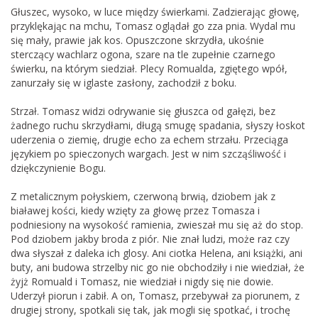
Głuszec, wysoko, w luce między świerkami. Zadzierając głowę,
przyklękając na mchu, Tomasz oglądał go zza pnia. Wydal mu
się mały, prawie jak kos. Opuszczone skrzydła, ukośnie
sterczący wachlarz ogona, szare na tle zupełnie czarnego
świerku, na którym siedział. Plecy Romualda, zgiętego wpół,
zanurzały się w iglaste zasłony, zachodził z boku.
Strzał. Tomasz widzi odrywanie się głuszca od gałęzi, bez
żadnego ruchu skrzydłami, długą smugę spadania, słyszy łoskot
uderzenia o ziemię, drugie echo za echem strzału. Przeciąga
językiem po spieczonych wargach. Jest w nim szcząśliwość i
dziękczynienie Bogu.
Z metalicznym połyskiem, czerwoną brwią, dziobem jak z
białawej kości, kiedy wzięty za głowę przez Tomasza i
podniesiony na wysokość ramienia, zwieszał mu się aż do stop.
Pod dziobem jakby broda z piór. Nie znał ludzi, może raz czy
dwa słyszał z daleka ich glosy. Ani ciotka Helena, ani książki, ani
buty, ani budowa strzelby nic go nie obchodziły i nie wiedział, że
żyjż Romuald i Tomasz, nie wiedział i nigdy się nie dowie.
Uderzył piorun i zabił. A on, Tomasz, przebywał za piorunem, z
drugiej strony, spotkali się tak, jak mogli się spotkać, i trochę