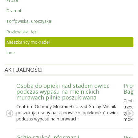
Proza
Dramat
Torfowiska, uroczyska
Rozlewiska, łąki
Mieszkańcy mokradeł
Inne
AKTUALNOŚCI
Osoba do opieki nad stadem owiec
Prowa
podczas wypasu na mielnickich
Bagie
murawach pilnie poszukiwana
Centru
Centrum Ochrony Mokradeł i Urząd Gminy Mielnik
trzecie
poszukują osoby na stanowisko: opiekun(ka) owiec
tygodn
podczas wypasu na murawach.
mokrad
Gdzie szukać informacji
Posel