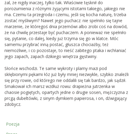
żal, że nigdy inaczej, tylko tak. Właściwie tęsknił do
porozumienia z różnymi żyjącymi istotami takiego, jakiego nie
ma. Czemu ta przegroda i czemu, jeśli się kocha naturę, trzeba
zostać myśliwym? Nawet jego puchacz: nie spełniło się tajne
marzenie, że któregoś dnia przemówi albo zrobi coś na dowód,
że na chwilę przestaje być puchaczem. A ponieważ nie spełniło
się, pytanie, co dalej, kiedy już trzyma się go w klatce. Móc
samemu przybrać inną postać, głuszca chociażby, też
niemożliwe, i co pozostaje, to nieść zabitego ptaka i wchłaniać
jego zapach, zapach dzikiego wnętrza gęstwiny.
Słońce wschodzi. Te same wykroty i plamy mazi pod
skłębionymi pękami łóz już były mniej niezwykle, szybko znaleźli
się przy rowie, od którego nie oddalili się tak bardzo, jak sądził.
Smakował ich marsz wzdłuż rowu: drapieżna jutrzenka w
chaosie pogiętych, opartych jedne o drugie sosen, mężczyzna z
prcgą dubeltówki, z sinym dymkiem papierosa, i on, dźwigający
zdobycz.
Poezja