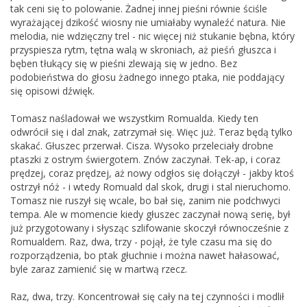
tak ceni się to polowanie. Żadnej innej pieśni równie ściśle
wyrażającej dzikość wiosny nie umiałaby wynaleźć natura. Nie
melodia, nie wdzięczny trel - nic więcej niż stukanie bębna, który
przyspiesza rytm, tętna walą w skroniach, aż pieśń głuszca i
bęben tłukący się w pieśni zlewają się w jedno. Bez
podobieństwa do głosu żadnego innego ptaka, nie poddający
się opisowi dźwięk.
Tomasz naśladował we wszystkim Romualda. Kiedy ten
odwrócił się i dal znak, zatrzymał się. Więc już. Teraz będą tylko
skakać. Głuszec przerwał. Cisza. Wysoko przeleciały drobne
ptaszki z ostrym świergotem. Znów zaczynał. Tek-ap, i coraz
prędzej, coraz prędzej, aż nowy odgłos się dołączył - jakby ktoś
ostrzył nóż - i wtedy Romuald dal skok, drugi i stal nieruchomo.
Tomasz nie ruszył się wcale, bo bał się, zanim nie podchwyci
tempa. Ale w momencie kiedy głuszec zaczynał nową serię, był
już przygotowany i słysząc szlifowanie skoczył równocześnie z
Romualdem. Raz, dwa, trzy - pojął, że tyle czasu ma się do
rozporządzenia, bo ptak głuchnie i można nawet hałasować,
byle zaraz zamienić się w martwą rzecz.
Raz, dwa, trzy. Koncentrował się cały na tej czynności i modlił