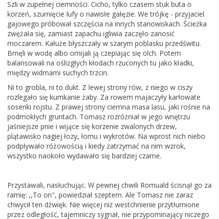
Szli w zupełnej ciemności. Cicho, tylko czasem stuk buta o
korzeń, szurnięcie lufy o nawisłe gałęzie. We trójkę - przyjaciel
gajowego próbował szczęścia na innych stanowiskach. Ścieżka
zwężała się, zamiast zapachu igliwia zaczęło zanosić
moczarem. Kałuże błyszczały w szarym poblasku przedświtu.
Brnęli w wodę albo omijali ją czepiając się olch. Potem
balansowali na oślizgłych kłodach rzuconych tu jako kładki,
między widmami suchych trzcin.
Ni to grobla, ni to dukt. Z lewej strony rów, z niego w ciszy
rozlegało się kumkanie żaby. Za rowem majaczyły karłowate
sosenki rojstu. Z prawej strony ciemna masa lasu, jaki rośnie na
podmokłych gruntach. Tomasz rozróżniał w jego wnętrzu
jaśniejsze pnie i wijące się korzenie zwalonych drzew,
plątawisko nagiej łozy, łomu i wykrotów. Na wprost nich niebo
podpływało różowością i kiedy zatrzymać na nim wzrok,
wszystko naokoło wydawało się bardziej czarne.
Przystawali, nasłuchując. W pewnej chwili Romuald ścisnął go za
ramię: ,,To on", powiedział szeptem. Ale Tomasz nie zaraz
chwycił ten dźwięk. Nie więcej niż westchnienie przytłumione
przez odległość, tajemniczy sygnał, nie przypominający niczego