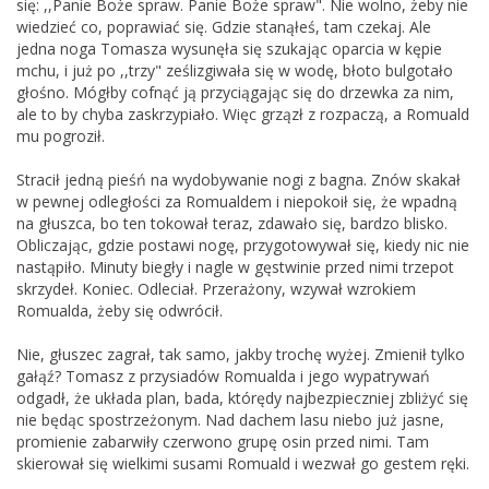
się: ,,Panie Boże spraw. Panie Boże spraw". Nie wolno, żeby nie
wiedzieć co, poprawiać się. Gdzie stanąłeś, tam czekaj. Ale
jedna noga Tomasza wysunęła się szukając oparcia w kępie
mchu, i już po ,,trzy" ześlizgiwała się w wodę, błoto bulgotało
głośno. Mógłby cofnąć ją przyciągając się do drzewka za nim,
ale to by chyba zaskrzypiało. Więc grzązł z rozpaczą, a Romuald
mu pogroził.
Stracił jedną pieśń na wydobywanie nogi z bagna. Znów skakał
w pewnej odległości za Romualdem i niepokoił się, że wpadną
na głuszca, bo ten tokował teraz, zdawało się, bardzo blisko.
Obliczając, gdzie postawi nogę, przygotowywał się, kiedy nic nie
nastąpiło. Minuty biegły i nagle w gęstwinie przed nimi trzepot
skrzydeł. Koniec. Odleciał. Przerażony, wzywał wzrokiem
Romualda, żeby się odwrócił.
Nie, głuszec zagrał, tak samo, jakby trochę wyżej. Zmienił tylko
gałąź? Tomasz z przysiadów Romualda i jego wypatrywań
odgadł, że układa plan, bada, którędy najbezpieczniej zbliżyć się
nie będąc spostrzeżonym. Nad dachem lasu niebo już jasne,
promienie zabarwiły czerwono grupę osin przed nimi. Tam
skierował się wielkimi susami Romuald i wezwał go gestem ręki.