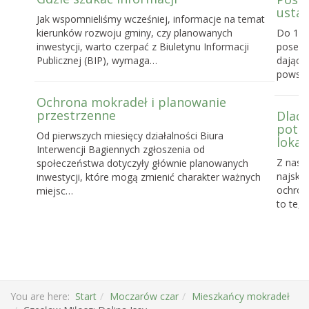
ustaw
Jak wspomnieliśmy wcześniej, informacje na temat
kierunków rozwoju gminy, czy planowanych
Do 16 
inwestycji, warto czerpać z Biuletynu Informacji
posels
Publicznej (BIP), wymaga…
dające
powst
Ochrona mokradeł i planowanie
przestrzenne
Dlacz
potrz
Od pierwszych miesięcy działalności Biura
lokal
Interwencji Bagiennych zgłoszenia od
Z nasz
społeczeństwa dotyczyły głównie planowanych
najskut
inwestycji, które mogą zmienić charakter ważnych
ochronę
miejsc…
to te, 
You are here:
Start
Moczarów czar
Mieszkańcy mokradeł