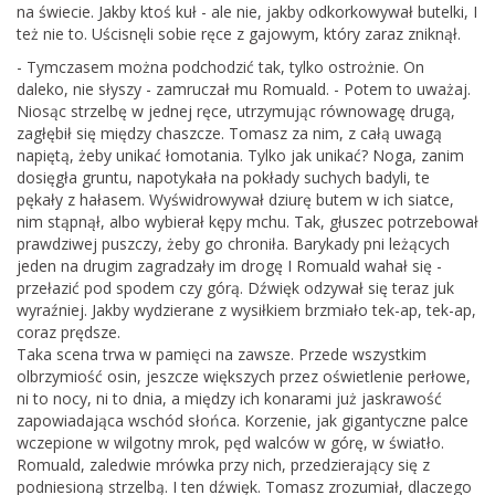
na świecie. Jakby ktoś kuł - ale nie, jakby odkorkowywał butelki, I
też nie to. Uścisnęli sobie ręce z gajowym, który zaraz zniknął.
- Tymczasem można podchodzić tak, tylko ostrożnie. On
daleko, nie słyszy - zamruczał mu Romuald. - Potem to uważaj.
Niosąc strzelbę w jednej ręce, utrzymując równowagę drugą,
zagłębił się między chaszcze. Tomasz za nim, z całą uwagą
napiętą, żeby unikać łomotania. Tylko jak unikać? Noga, zanim
dosięgła gruntu, napotykała na pokłady suchych badyli, te
pękały z hałasem. Wyświdrowywał dziurę butem w ich siatce,
nim stąpnął, albo wybierał kępy mchu. Tak, głuszec potrzebował
prawdziwej puszczy, żeby go chroniła. Barykady pni leżących
jeden na drugim zagradzały im drogę I Romuald wahał się -
przełazić pod spodem czy górą. Dźwięk odzywał się teraz juk
wyraźniej. Jakby wydzierane z wysiłkiem brzmiało tek-ap, tek-ap,
coraz prędsze.
Taka scena trwa w pamięci na zawsze. Przede wszystkim
olbrzymiość osin, jeszcze większych przez oświetlenie perłowe,
ni to nocy, ni to dnia, a między ich konarami już jaskrawość
zapowiadająca wschód słońca. Korzenie, jak gigantyczne palce
wczepione w wilgotny mrok, pęd walców w górę, w światło.
Romuald, zaledwie mrówka przy nich, przedzierający się z
podniesioną strzelbą. I ten dźwięk. Tomasz zrozumiał, dlaczego