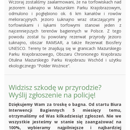
Wczoraj zostaliśmy zaalarmowani, że na torfowiskach nad
jeziorem Łuknajno w Mazurskim Parku Krajobrazowym,
odmulono i pogłębiono ok. 6 km kanałów i rowów
melioracyjnych. Jezioro Łuknajno wraz otaczającymi je
torfowiskami i łąkami torfowymi stanowi jeden z
najcenniejszych terenów bagiennych w Polsce. Z tego
powodu został tu powołany rezerwat przyrody Jezioro
Łuknajno, obszar RAMSAR, a także Rezerwat Biosfery
UNESCO. Tereny te znajdują się w granicach Mazurskiego
Parku Krajobrazowego, Obszaru Chronionego Krajobrazu
Otulina Mazurskiego Parku Krajobrazu Wschód i użytku
ekologicznego “Polder Woźnice”.
Widzisz szkodę w przyrodzie?
Wyślij zgłoszenie na policję!
Dziękujemy Wam za troskę o bagna. Od startu Biura
Interwencji Bagiennych 5 miesięcy temu,
otrzymaliśmy od Was kilkadziesiąt zgłoszeń. Nie we
wszystkie jesteśmy w stanie się zaangażować na
100%, wybieramy najpilniejsze i najbardziej