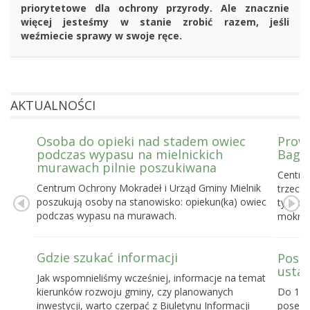
priorytetowe dla ochrony przyrody. Ale znacznie
więcej jesteśmy w stanie zrobić razem, jeśli
weźmiecie sprawy w swoje ręce.
AKTUALNOŚCI
Osoba do opieki nad stadem owiec
Prowa
podczas wypasu na mielnickich
Bagie
murawach pilnie poszukiwana
Centru
Centrum Ochrony Mokradeł i Urząd Gminy Mielnik
trzecie
poszukują osoby na stanowisko: opiekun(ka) owiec
tygodn
podczas wypasu na murawach.
mokrad
Gdzie szukać informacji
Posel
ustaw
Jak wspomnieliśmy wcześniej, informacje na temat
kierunków rozwoju gminy, czy planowanych
Do 16 
inwestycji, warto czerpać z Biuletynu Informacji
posels