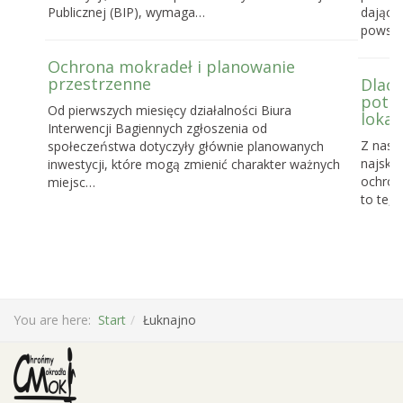
Publicznej (BIP), wymaga…
dające
powst
Ochrona mokradeł i planowanie
przestrzenne
Dlacz
potrz
Od pierwszych miesięcy działalności Biura
lokal
Interwencji Bagiennych zgłoszenia od
Z nasz
społeczeństwa dotyczyły głównie planowanych
najskut
inwestycji, które mogą zmienić charakter ważnych
ochronę
miejsc…
to te, 
You are here:
Start
Łuknajno