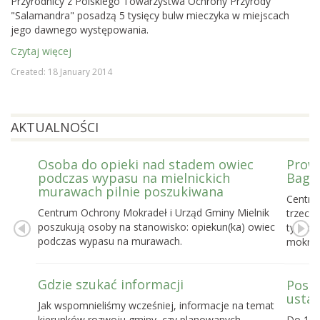
Przyrodnicy z Polskiego Towarzystwa Ochrony Przyrody
"Salamandra" posadzą 5 tysięcy bulw mieczyka w miejscach
jego dawnego występowania.
Czytaj więcej
Created: 18 January 2014
AKTUALNOŚCI
Osoba do opieki nad stadem owiec
Prowa
podczas wypasu na mielnickich
Bagie
murawach pilnie poszukiwana
Centru
Centrum Ochrony Mokradeł i Urząd Gminy Mielnik
trzecie
poszukują osoby na stanowisko: opiekun(ka) owiec
tygodn
podczas wypasu na murawach.
mokrad
Gdzie szukać informacji
Posel
ustaw
Jak wspomnieliśmy wcześniej, informacje na temat
kierunków rozwoju gminy, czy planowanych
Do 16 