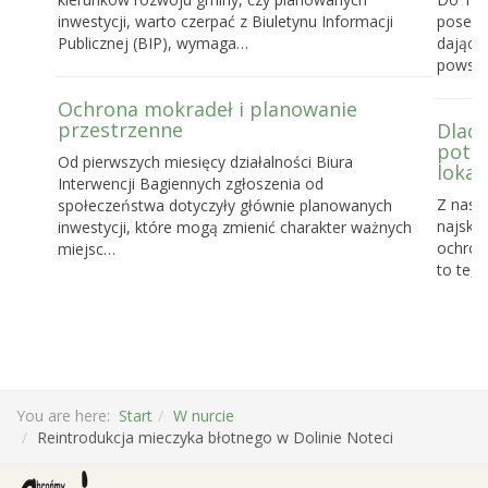
inwestycji, warto czerpać z Biuletynu Informacji
posels
Publicznej (BIP), wymaga…
dające
powst
Ochrona mokradeł i planowanie
przestrzenne
Dlacz
potrz
Od pierwszych miesięcy działalności Biura
lokal
Interwencji Bagiennych zgłoszenia od
Z nasz
społeczeństwa dotyczyły głównie planowanych
najskut
inwestycji, które mogą zmienić charakter ważnych
ochronę
miejsc…
to te, 
You are here:
Start
W nurcie
Reintrodukcja mieczyka błotnego w Dolinie Noteci