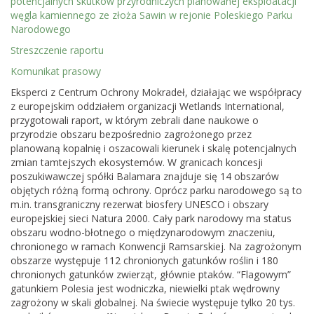
potencjalnych skutków przyrodniczych planowanej eksploatacji
węgla kamiennego ze złoża Sawin w rejonie Poleskiego Parku
Narodowego
Streszczenie raportu
Komunikat prasowy
Eksperci z Centrum Ochrony Mokradeł, działając we współpracy
z europejskim oddziałem organizacji Wetlands International,
przygotowali raport, w którym zebrali dane naukowe o
przyrodzie obszaru bezpośrednio zagrożonego przez
planowaną kopalnię i oszacowali kierunek i skalę potencjalnych
zmian tamtejszych ekosystemów. W granicach koncesji
poszukiwawczej spółki Balamara znajduje się 14 obszarów
objętych różną formą ochrony. Oprócz parku narodowego są to
m.in. transgraniczny rezerwat biosfery UNESCO i obszary
europejskiej sieci Natura 2000. Cały park narodowy ma status
obszaru wodno-błotnego o międzynarodowym znaczeniu,
chronionego w ramach Konwencji Ramsarskiej. Na zagrożonym
obszarze występuje 112 chronionych gatunków roślin i 180
chronionych gatunków zwierząt, głównie ptaków. “Flagowym”
gatunkiem Polesia jest wodniczka, niewielki ptak wędrowny
zagrożony w skali globalnej. Na świecie występuje tylko 20 tys.