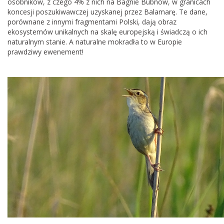
osobników, z czego 4% z nich na Bagnie Bubnów, w granicach
koncesji poszukiwawczej uzyskanej przez Balamarę. Te dane,
porównane z innymi fragmentami Polski, dają obraz
ekosystemów unikalnych na skalę europejską i świadczą o ich
naturalnym stanie. A naturalne mokradła to w Europie
prawdziwy ewenement!