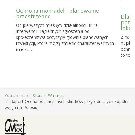
Ochrona mokradeł i planowanie
przestrzenne
Dlacz
potrz
Od pierwszych miesięcy działalności Biura
lokal
Interwencji Bagiennych zgłoszenia od
Z nasz
społeczeństwa dotyczyły głównie planowanych
najskut
inwestycji, które mogą zmienić charakter ważnych
ochronę
miejsc…
to te, 
You are here:
Start
W nurcie
Raport Ocena potencjalnych skutków przyrodniczych kopalni
węgla na Polesiu