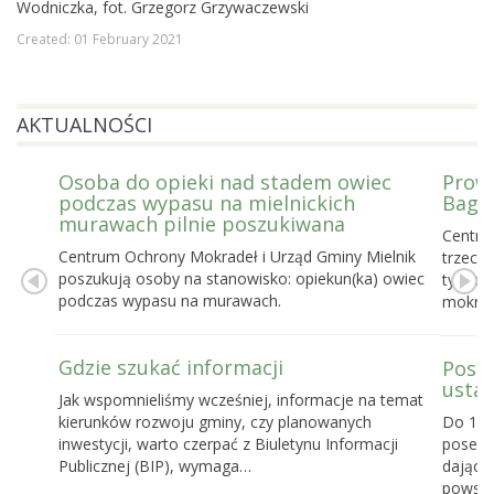
Wodniczka, fot. Grzegorz Grzywaczewski
Created: 01 February 2021
AKTUALNOŚCI
Osoba do opieki nad stadem owiec
Prowa
podczas wypasu na mielnickich
Bagie
murawach pilnie poszukiwana
Centru
Centrum Ochrony Mokradeł i Urząd Gminy Mielnik
trzecie
poszukują osoby na stanowisko: opiekun(ka) owiec
tygodn
podczas wypasu na murawach.
mokrad
Gdzie szukać informacji
Posel
ustaw
Jak wspomnieliśmy wcześniej, informacje na temat
kierunków rozwoju gminy, czy planowanych
Do 16 
inwestycji, warto czerpać z Biuletynu Informacji
posels
Publicznej (BIP), wymaga…
dające
powst