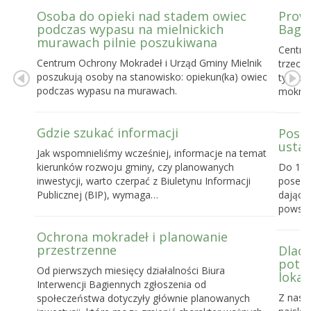
Osoba do opieki nad stadem owiec
Prowa
podczas wypasu na mielnickich
Bagie
murawach pilnie poszukiwana
Centru
Centrum Ochrony Mokradeł i Urząd Gminy Mielnik
trzecie
poszukują osoby na stanowisko: opiekun(ka) owiec
tygodn
podczas wypasu na murawach.
mokrad
Gdzie szukać informacji
Posel
ustaw
Jak wspomnieliśmy wcześniej, informacje na temat
kierunków rozwoju gminy, czy planowanych
Do 16 
inwestycji, warto czerpać z Biuletynu Informacji
posels
Publicznej (BIP), wymaga…
dające
powst
Ochrona mokradeł i planowanie
przestrzenne
Dlacz
potrz
Od pierwszych miesięcy działalności Biura
lokal
Interwencji Bagiennych zgłoszenia od
Z nasz
społeczeństwa dotyczyły głównie planowanych