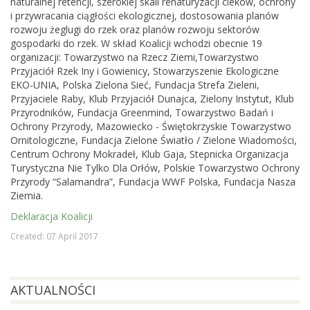
naturalnej retencji, szerokiej skali renaturyzacji cieków, ochrony
i przywracania ciągłości ekologicznej, dostosowania planów
rozwoju żeglugi do rzek oraz planów rozwoju sektorów
gospodarki do rzek. W skład Koalicji wchodzi obecnie 19
organizacji: Towarzystwo na Rzecz Ziemi,Towarzystwo
Przyjaciół Rzek Iny i Gowienicy, Stowarzyszenie Ekologiczne
EKO-UNIA, Polska Zielona Sieć, Fundacja Strefa Zieleni,
Przyjaciele Raby, Klub Przyjaciół Dunajca, Zielony Instytut, Klub
Przyrodników, Fundacja Greenmind, Towarzystwo Badań i
Ochrony Przyrody, Mazowiecko - Świętokrzyskie Towarzystwo
Ornitologiczne, Fundacja Zielone Światło / Zielone Wiadomości,
Centrum Ochrony Mokradeł, Klub Gaja, Stepnicka Organizacja
Turystyczna Nie Tylko Dla Orłów, Polskie Towarzystwo Ochrony
Przyrody “Salamandra”, Fundacja WWF Polska, Fundacja Nasza
Ziemia.
Deklaracja Koalicji
Created: 07 April 2017
AKTUALNOŚCI